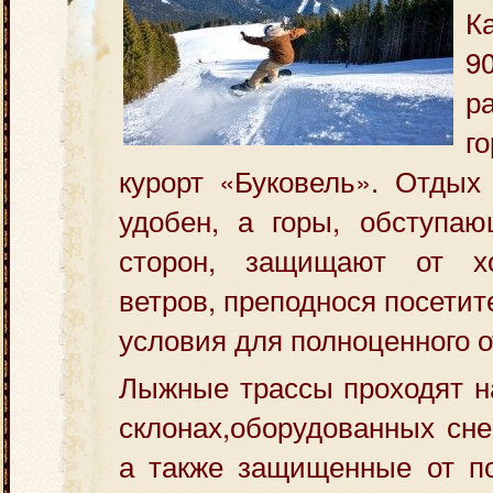
К
р
г
курорт «Буковель». Отдых
удобен, а горы, обступаю
сторон, защищают от х
ветров, преподнося посети
условия для полноценного о
Лыжные трассы проходят н
склонах,оборудованных сн
а также защищенные от п