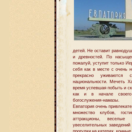
детей. Не оставит равнод
и древностей. По насыщен
пожалуй, уступит только И
себя как в месте с очень 
прекрасно уживаются с
национальности. Мечеть Х
время успевшая побыть и ск
как и в начале своего
богослужения-намазы.
Евпатория очень привлекат
множество клубов, гост
аттракционы, веселые 
увеселительных заведений
прогулки на катерах, конные