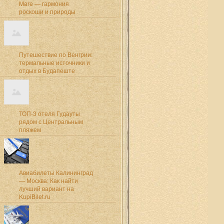
Mare — гармония
роскоши и природы
Путешествие по Венгрии:
термальные источники и
отдых в Будапеште
ТОП-3 отеля Гудауты
рядом с Центральным
пляжем
Авиабилеты Калининград
— Москва: Как найти
лучший вариант на
KupiBilet.ru