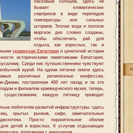
ласковым солнцем, здесь не
бывает климатических
сюрпризов в виде перепадов
температуры или сильных
штормов. Теплая вода и пологое
морское дно словно созданы,
чтобы обеспечить рай для
отдыха, как взрослых, так и
ушными
украинская Евпатория
и ценителей истории
ности историческими памятниками Евпатория,
ерусалиму. Среди них путешественники чувствуют
необычной аурой. На одном пятачке земли здесь
П
амые различные религиозные конфессии,
ан-Джами, построенная 450 лет назад и за это
ладом и филиалом краеведческого музея, теперь,
 существования, каждую пятницу проводит
ельна любителям развитой инфраструктуры: здесь
иниц, крытых рынков, кафе, замечательные
дискотеки. Просто поразительное обилие
 для детей и взрослых. К услугам отдыхающих
 прогулки, погружения с аквалангом.