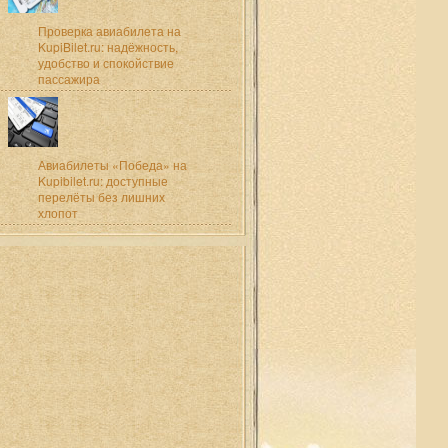
Проверка авиабилета на
KupiBilet.ru: надёжность,
удобство и спокойствие
пассажира
Авиабилеты «Победа» на
Kupibilet.ru: доступные
перелёты без лишних
хлопот