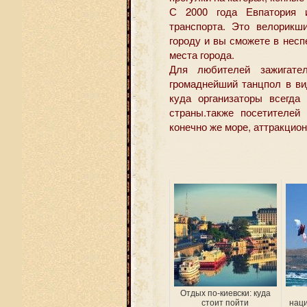
С 2000 года Евпатория и
транспорта. Это велорикш
городу и вы сможете в нес
места города.
Для любителей зажигате
громаднейший танцпол в ви
куда организаторы всегда
страны.также посетителей
конечно же море, аттракцио
Отдых по-киевски: куда
стоит пойти
наци