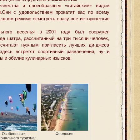
звестна и своеобразным «китайским» видом
и.Они с удовольствием прокатят вас по всему
пешном режиме осмотреть сразу все исторические
льного веселья в 2001 году был сооружен
де шатра, рассчитанный на три тысячи человек,
 считают нужным пригласить лучших ди-джеев
 здесь встретят спортивный развлечения, ну и
ны и обилие кулинарных изысков.
Особенности
Феодосия
онального туризма: