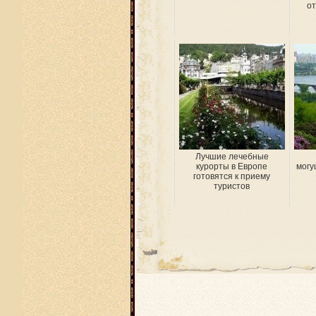
от
Лучшие лечебные
курорты в Европе
могу
готовятся к приему
туристов