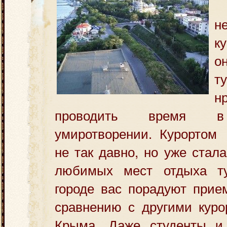
н
к
о
т
н
проводить время в 
умиротворении. Курортом
не так давно, но уже стал
любимых мест
отдыха т
городе вас порадуют прие
сравнению с другими куро
Крыма. Даже студенты и