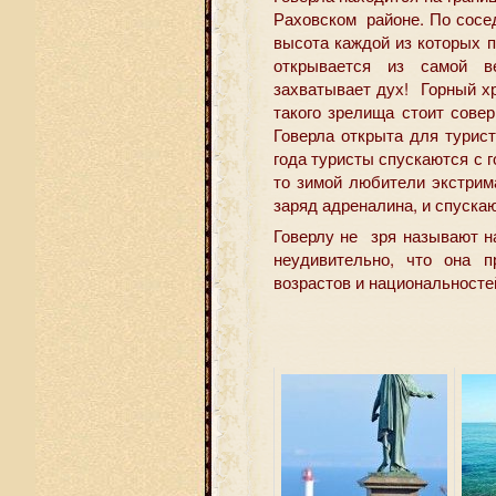
Раховском районе. По сосе
высота каждой из которых 
открывается из самой в
захватывает дух! Горный х
такого зрелища стоит сове
Говерла открыта для турист
года туристы спускаются с
то зимой любители экстрим
заряд адреналина, и спуска
Говерлу не зря называют 
неудивительно, что она п
возрастов и национальностей