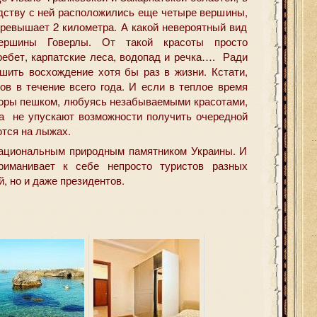
дству с ней расположились еще четыре вершины,
превышает 2 километра. А какой невероятный вид
ершины Говерлы. От такой красоты просто
ребет, карпатские леса, водопад и речка…. Ради
ршить восхождение хотя бы раз в жизни. Кстати,
ов в течение всего года. И если в теплое время
 горы пешком, любуясь незабываемыми красотами,
а не упускают возможности получить очередной
ются на лыжах.
национальным природным памятником Украины. И
риманивает к себе непросто туристов разных
, но и даже президентов.