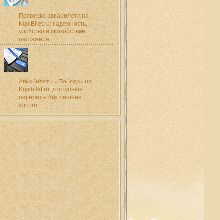
Проверка авиабилета на
KupiBilet.ru: надёжность,
удобство и спокойствие
пассажира
Авиабилеты «Победа» на
Kupibilet.ru: доступные
перелёты без лишних
хлопот