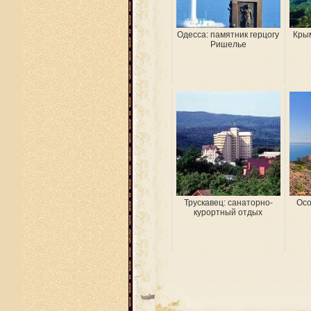
Одесса: памятник герцогу
Крым
Ришелье
Трускавец: санаторно-
Осо
курортный отдых