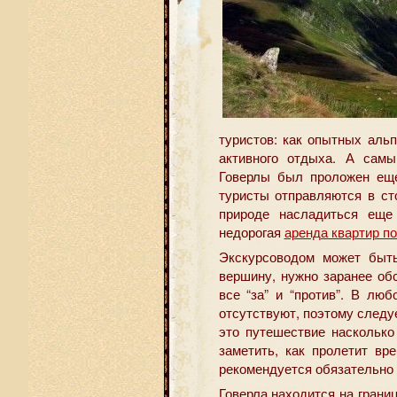
туристов: как опытных аль
активного отдыха. А сам
Говерлы был проложен еще
туристы отправляются в с
природе насладиться еще
недорогая
аренда квартир п
Экскурсоводом может быть
вершину, нужно заранее об
все “за” и “против”. В лю
отсутствуют, поэтому следуе
это путешествие насколько
заметить, как пролетит вр
рекомендуется обязательно 
Говерла находится на грани