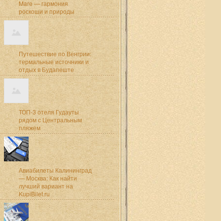
Mare — гармония
роскоши и природы
Путешествие по Венгрии:
термальные источники и
отдых в Будапеште
ТОП-3 отеля Гудауты
рядом с Центральным
пляжем
Авиабилеты Калининград
— Москва: Как найти
лучший вариант на
KupiBilet.ru