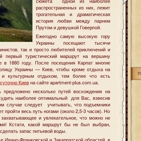
сюжета одной из наиболее
распространенных из них,
лежит
трогательная и драматическая
история любви между парнем
Прутом и девушкой Говерлой.
Ежегодно самую высокую гору
Украины посещают тысячи
пинистов, так и просто любителей приключений и
ый первый туристический маршрут на вершину
 в 1880 году. После посещения Карпат многие
толицу Украины — Киев, чтобы кроме отдыха на
П
 и культурным отдыхом, тем более что есть
осуточно Киев
на сайте apartment-plus.com.ua.
 предложено несколько путей восхождения на
судить наиболее оптимальный для Вас, взвесив
бом случае следует учитывать, что подъемники
т пройти весь путь ногами (около 2,5-3 часов). Но
 захватывающее и увлекательное, что можно не
емя! Кстати, какой маршрут бы не был выбран,
сделать запас питьевой воды.
це Ивано-Франковской и Закарпатской областей, в