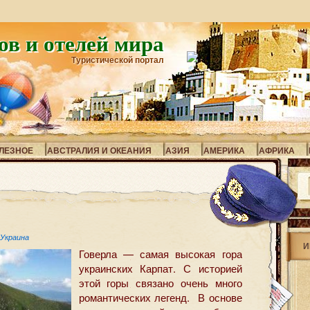
ов и отелей мира
Туристической портал
ЛЕЗНОЕ
АВСТРАЛИЯ И ОКЕАНИЯ
АЗИЯ
АМЕРИКА
АФРИКА
Украина
И
Говерла — самая высокая гора
украинских Карпат. С историей
этой горы связано очень много
романтических легенд. В основе