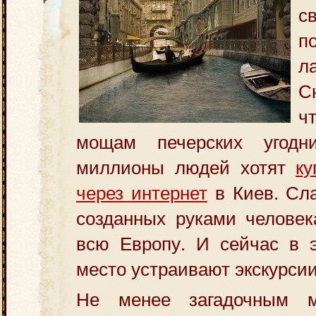
с
п
л
С
ч
мощам печерских угодн
миллионы людей хотят
ку
через интернет
в Киев. Сла
созданных руками человек
всю Европу. И сейчас в э
место устраивают экскурсии
Не менее загадочным м