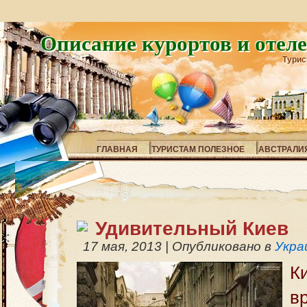
Описание курортов и отел
Турис
ГЛАВНАЯ
ТУРИСТАМ ПОЛЕЗНОЕ
АВСТРАЛИ
Удивительный Киев
17 мая, 2013
|
Опубликовано в
Укра
К
в