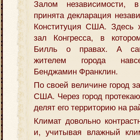
Залом независимости, 
принята декларация незави
Конституция США. Здесь 
зал Конгресса, в котор
Билль о правах. А са
жителем города навсе
Бенджамин Франклин.
По своей величине город з
США. Через город протекаю
делят его территорию на ра
Климат довольно контраст
и, учитывая влажный клим