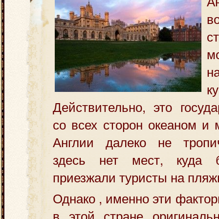
в
с
м
н
ку
Действительно, это госуд
со всех сторон океаном и 
Англии далеко не тропи
здесь нет мест, куда 
приезжали туристы на пляж
Однако , именно эти факто
в этой стране оригинал