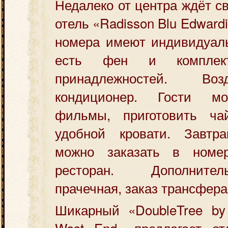
Недалеко от центра ждёт св
отель «Radisson Blu Edwardi
номера имеют индивидуаль
есть фен и комплект
принадлежностей. Во
кондиционер. Гости мо
фильмы, приготовить ча
удобной кровати. Завтр
можно заказать в ном
ресторан. Дополните
прачечная, заказ трансфера
Шикарный «DoubleTree by 
West End» предлагает от