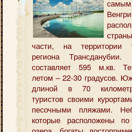
самы
Вен
распол
стран
части, на территории 
региона Трансданубии.
составляет 595 м.кв. Т
летом – 22-30 градусов. Ю
длиной в 70 километр
туристов своими курортам
песочными пляжами. Неб
которые расположены по
озера, богаты достоприме