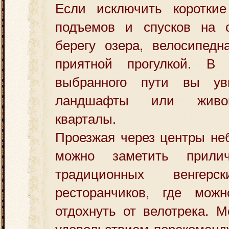
Если исключить короткие
подъемов и спусков на с
берегу озера, велосипедн
приятной прогулкой. В 
выбранного пути вы ув
ландшафты или живо
кварталы.
Проезжая через центры не
можно заметить прили
традиционных венге
ресторанчиков, где мож
отдохнуть от велотрека. 
удовольствием порекоменду