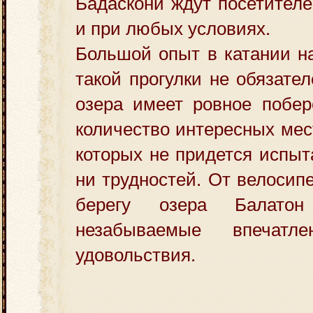
Бадаскони ждут посетител
и при любых условиях.
Большой опыт в катании н
такой прогулки не обязате
озера имеет ровное побер
количество интересных мес
которых не придется испыт
ни трудностей. От велосип
берегу озера Балато
незабываемые впечат
удовольствия.