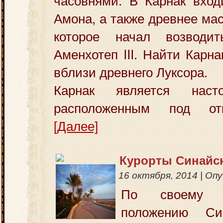
Амона, а также древнее ма
которое начал возвод
Аменхотеп III. Найти Карн
вблизи древнего Луксора.
Карнак является наст
расположенным под от
[Далее]
Курорты Синайск
16 октября, 2014
|
Опу
По своему ге
положению Си