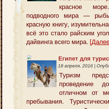
красное море
подводного мира — рыбы
красную книгу, изумительн
всё это стало райским уго
дайвинга всего мира.
[Далее
Египет для тури
18 апреля, 2016
|
Опуб
Туризм предс
проведение д
отличном от ме
пребывания. Туристичес