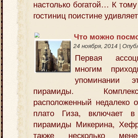
настолько богатой… К тому
гостиниц поистине удивляе
Что можно посмо
24 ноября, 2014
|
Опуб
Первая ассоц
многим прихо
упоминании 
пирамиды. Компле
расположенный недалеко о
плато Гиза, включает в
пирамиды Микерина, Хефр
также несколько мен