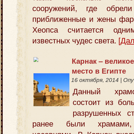
сооружений, где обрел
приближенные и жены фар
Хеопса считается одн
известных чудес света.
[Дал
Карнак – велико
место в Египте
16 октября, 2014
|
Опу
Данный храм
состоит из бол
разрушенных ст
ранее были храмами
часовнями. В Карнак вход