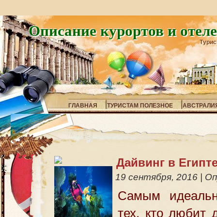
Описание курортов и отел
Турис
ГЛАВНАЯ
ТУРИСТАМ ПОЛЕЗНОЕ
АВСТРАЛИ
Дайвинг в Египт
19 сентября, 2016
|
Оп
Самым идеаль
тех, кто любит 