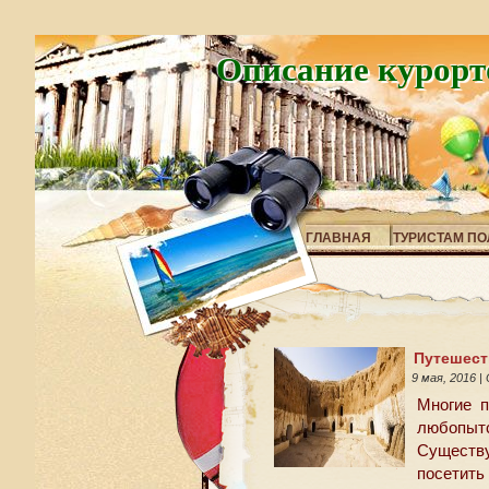
Описание курорт
ГЛАВНАЯ
ТУРИСТАМ ПО
Путешест
9 мая, 2016
|
Многие п
любопытс
Существу
посетить