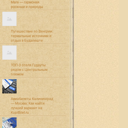
Mare — гармония
роскоши и природы
Путешествие по Венгрии:
термальные источники и
отдых в Будапеште
ТОП-3 отеля Гудауты
рядом с Центральным
пляжем
Авиабилеты Калининград
— Москва: Как найти
лучший вариант на
KupiBilet.ru