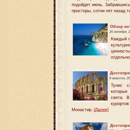
подойдет июнь. Забравшись
просторы, сотни лет назад 
Обзор ис
26 октября, 
Каждый г
культурн
ценность
отдельно
Достопри
8 августа, 2
Тунис с
которые 
света. 
курорто
Монастир.
[Далее]
Достопри