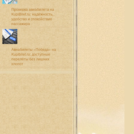
Проверка авиабилета на
KupiBilet.ru: надёжность,
удобство и спокойствие
пассажира
Авиабилеты «Победа» на
Kupibilet.ru: доступные
перелёты без лишних
хлопот