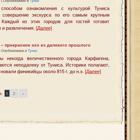
3
|
Опубликовано в
Тунис
способом ознакомления с культурой Туниса
я совершение экскурса по его самым крупным
. Каждый из этих городов для гостей готовит
 и развлечения.
[Далее]
 – прекрасное эхо из далекого прошлого
|
Опубликовано в
Тунис
ы некогда величественного города Карфагена,
аются неподалеку от Туниса. Историки полагают,
сновали финикийцы около 815 г. до н.э.
[Далее]
:
1
2
»