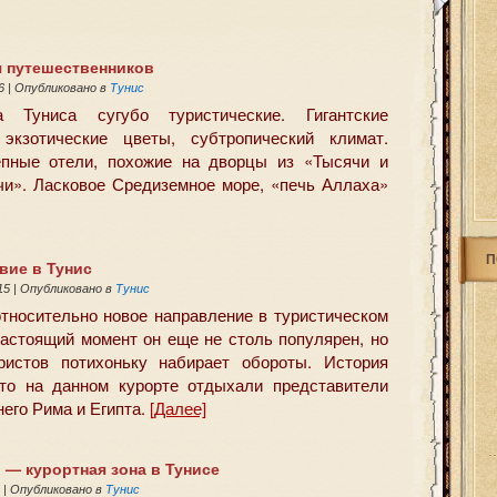
я путешественников
16
|
Опубликовано в
Тунис
ва Туниса сугубо туристические. Гигантские
 экзотические цветы, субтропический климат.
епные отели, похожие на дворцы из «Тысячи и
чи». Ласковое Средиземное море, «печь Аллаха»
П
вие в Тунис
015
|
Опубликовано в
Тунис
относительно новое направление в туристическом
настоящий момент он еще не столь популярен, но
ристов потихоньку набирает обороты. История
что на данном курорте отдыхали представители
него Рима и Египта.
[Далее]
 — курортная зона в Тунисе
5
|
Опубликовано в
Тунис