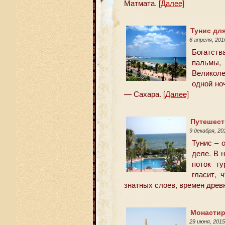
Матмата.
[Далее]
Тунис дл
6 апреля, 20
Богатст
пальмы,
Великол
одной но
— Сахара.
[Далее]
Путешест
9 декабря, 2
Тунис – 
деле. В 
поток ту
гласит, 
знатных слоев, времен древ
Монастир
29 июня, 201