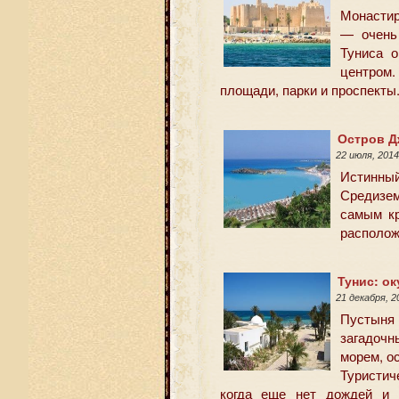
Монастир
— очень
Туниса 
центром.
площади, парки и проспекты
Остров Д
22 июля, 201
Истинны
Средиземн
самым к
располож
Тунис: ок
21 декабря, 
Пустыня
загадоч
морем, о
Туристич
когда еще нет дождей и 