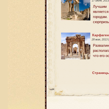
17 июля, 201
Лучшим 
являетс
городам
сюрпризы
Карфаген
28 мая, 2013
Развалин
располаг
что его о
Страницы