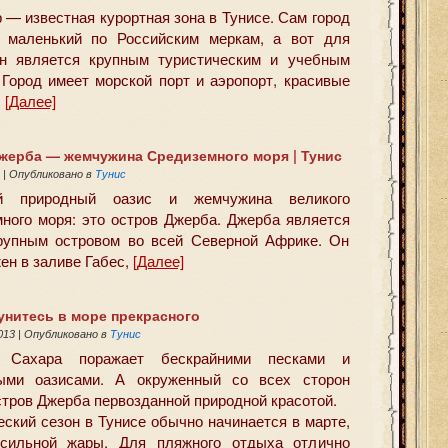
 — известная курортная зона в Тунисе. Сам город
 маленький по Российским меркам, а вот для
он является крупным туристическим и учебным
 Город имеет морской порт и аэропорт, красивые
.
[Далее]
жерба​​ — жемчужина Средиземного моря | Тунис
4
|
Опубликовано в
Тунис
й природный оазис и жемчужина великого
ого моря: это остров Джерба​​. Джерба ​​является
рупным островом во всей Северной Африке. Он
ен в заливе Габес,
[Далее]
унитесь в море прекрасного
2013
|
Опубликовано в
Тунис
 Сахара поражает бескрайними песками и
ными оазисами. А окруженный со всех сторон
стров Джерба первозданной природной красотой.
еский сезон в Тунисе обычно начинается в марте,
сильной жары. Для пляжного отдыха отлично