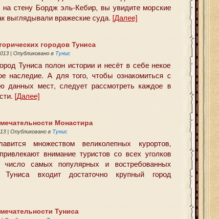
 на стену Бордж эль-Кебир, вы увидите морские
так выглядывали вражеские суда.
[Далее]
торических городов Туниса
2013
|
Опубликовано в
Тунис
ород Туниса полон истории и несёт в себе некое
ое наследие. А для того, чтобы ознакомиться с
ю данных мест, следует рассмотреть каждое в
сти.
[Далее]
мечательности Монастира
013
|
Опубликовано в
Тунис
лавится множеством великолепных курортов,
привлекают внимание туристов со всех уголков
В число самых популярных и востребованных
в Туниса входит достаточно крупный город
мечательности Туниса