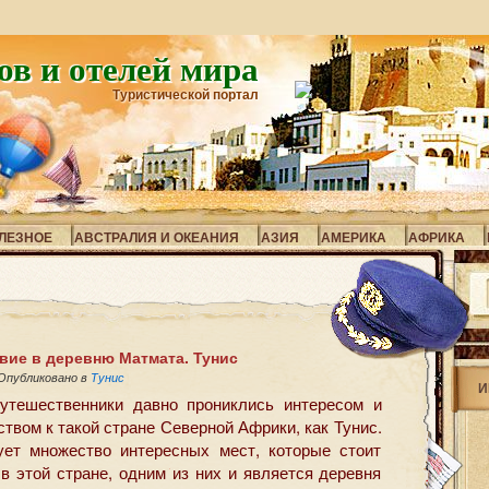
ов и отелей мира
Туристической портал
ЛЕЗНОЕ
АВСТРАЛИЯ И ОКЕАНИЯ
АЗИЯ
АМЕРИКА
АФРИКА
вие в деревню Матмата. Тунис
Опубликовано в
Тунис
И
утешественники давно прониклись интересом и
твом к такой стране Северной Африки, как Тунис.
ет множество интересных мест, которые стоит
 в этой стране, одним из них и является деревня