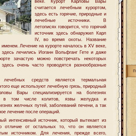
веке. Курорт Карловы Вары
считается лечебным курортом,
здесь есть горячие, природные и
лечебные источники. В
летописях говорится, что горячий
источник здесь обнаружил Карл
IV, во время охоты. Название
о именем. Лечение на курорте началось в XV веке,
 здесь лечились Иоганн Вольфганг Гете и даже
орте зачастую можно повстречать некоторых
о здесь очень часто проводятся разнообразные
П
 лечебных средств является термальная
этого еще используют лечебную грязь, природный
рловы Вары специализируется на болезнях
та, в том числе колитов, язвы желудка и
езнях желчных путей, заболеваний печени, а так
ое лечение после операций.
мый интенсивный источник, который вытекает из
о отличие от остальных то, что он является
стым источником. Для лечения, прежде всего,