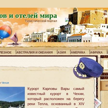
ов и отелей мира
Туристической портал
ЛЕЗНОЕ
АВСТРАЛИЯ И ОКЕАНИЯ
АЗИЯ
АМЕРИКА
АФРИКА
в
Чехия
И
Курорт Карловы Вары самый
известный курорт в Чехии,
который расположен на берегу
реки Тепла, основанный в XIV