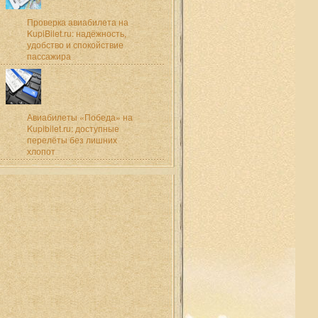
Проверка авиабилета на
KupiBilet.ru: надёжность,
удобство и спокойствие
пассажира
Авиабилеты «Победа» на
Kupibilet.ru: доступные
перелёты без лишних
хлопот