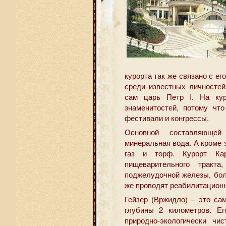
курорта так же связано с ег
среди известных личностей
сам царь Петр I. На кур
знаменитостей, потому чт
фестивали и конгрессы.
Основной составляющей
минеральная вода. А кроме 
газ и торф. Курорт Ка
пищеварительного трак
поджелудочной железы, бол
же проводят реабилитационн
Гейзер (Вржидло) – это са
глубины 2 километров. Ег
природно-экологически чи