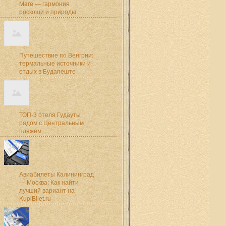
Mare — гармония
роскоши и природы
Путешествие по Венгрии:
термальные источники и
отдых в Будапеште
ТОП-3 отеля Гудауты
рядом с Центральным
пляжем
Авиабилеты Калининград
— Москва: Как найти
лучший вариант на
KupiBilet.ru