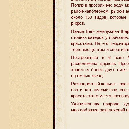
Попав в прозрачную воду м
рабой-наполеоном, рыбой а
около 150 видов) которые
рифов.
Наама Бей- жемчужина Шар
стоянка катеров у причало
красотами. На его террито
торговые центры и спортивн
Построенный в 6 веке М
расположена церковь Прео
хранится более двух тысяч
огромных звезд.
Разноцветный каньон – расп
почти пять километров, выс
красота этого места произве
Удивительная природа ку
многообразие развлечений п