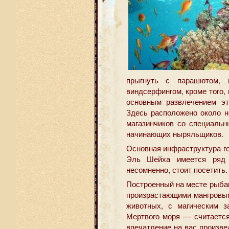
прыгнуть с парашютом, п
виндсерфингом, кроме того,
основным развлечением эт
Здесь расположено около н
магазинчиков со специальн
начинающих ныряльщиков.
Основная инфраструктура г
Эль Шейха имеется ряд к
несомненно, стоит посетить.
Построенный на месте рыба
произрастающими мангровым
животных, с магическим 
Мертвого моря — считаетс
впечатление на вас произве