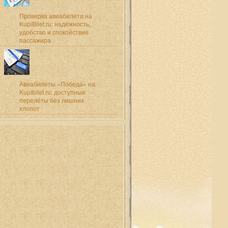
Проверка авиабилета на
KupiBilet.ru: надёжность,
удобство и спокойствие
пассажира
Авиабилеты «Победа» на
Kupibilet.ru: доступные
перелёты без лишних
хлопот