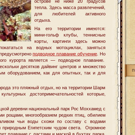
острове не ниже 20 градусов
тепла. Здесь масса развлечений,
для любителей активного
отдыха.
На его территории имеются:
мини-гольф клубы, теннисные
корты, картинги здесь можно
окататься на водных мотоциклах, заняться
 предусмотрено
подводное плавание обучение
. Но
ого курорта является — подводное плавание.
ескольки десятков дайвинг центров и множество
П
ым оборудованием, как для опытных, так и для
орода это пляжный отдых, но на территории Шарм
ультурных достопримечательностей которые,
цкой деревни национальный парк Рос Моххамед с
и рощами, многообразием редких птиц, обилием
заливом чьи воды схожи по составу с водами
я природным Египетским чудом света. Огромное
дет плавание с ластами и маской в бухтах парка.