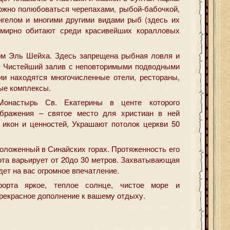
ожно полюбоваться черепахами, рыбой-бабочкой,
нгелом и многими другими видами рыб (здесь их
 мирно обитают среди красивейших коралловых
м Эль Шейха. Здесь запрещена рыбная ловля и
в. Чистейший залив с неповторимыми подводными
рии находятся многочисленные отели, рестораны,
ые комплексы.
онастырь Св. Екатерины в центе которого
бражения – святое место для христиан в ней
 икон и ценностей, Украшают потолок церкви 50
оложенный в Синайских горах. Протяженность его
ота варьирует от 20до 30 метров. Захватывающая
дет на вас огромное впечатление.
рорта яркое, теплое солнце, чистое море и
рекрасное дополнение к вашему отдыху.