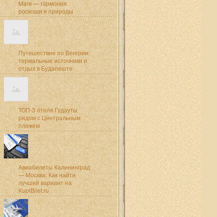
Mare — гармония
роскоши и природы
Путешествие по Венгрии:
термальные источники и
отдых в Будапеште
ТОП-3 отеля Гудауты
рядом с Центральным
пляжем
Авиабилеты Калининград
— Москва: Как найти
лучший вариант на
KupiBilet.ru