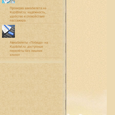
Проверка авиабилета на
KupiBilet.ru: надёжность,
удобство и спокойствие
пассажира
Авиабилеты «Победа» на
Kupibilet.ru: доступные
перелёты без лишних
хлопот