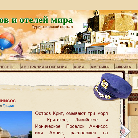
ов и отелей мира
Туристической портал
ЛЕЗНОЕ
АВСТРАЛИЯ И ОКЕАНИЯ
АЗИЯ
АМЕРИКА
АФРИКА
мнисос
 в
Греция
И
Остров Крит, омывают три моря
— Критское, Ливийское и
Ионическое. Поселок Амнисос
или Амнис, расположен на