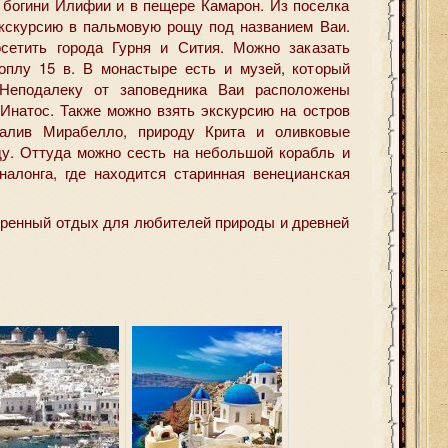
 богини Илифии и в пещере Камарон. Из поселка
экскурсию в пальмовую рощу под названием Ваи.
сетить города Гурня и Сития. Можно заказать
оплу 15 в. В монастыре есть и музей, который
 Неподалеку от заповедника Ваи расположены
 Инатос. Также можно взять экскурсию на остров
залив Мирабелло, природу Крита и оливковые
ду. Оттуда можно сесть на небольшой корабль и
налонга, где находится старинная венецианская
меренный отдых для любителей природы и древней