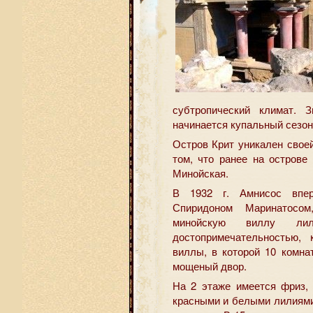
субтропический климат. 
начинается купальный сезон
Остров Крит уникален своей
том, что ранее на остров
Минойская.
В 1932 г. Амнисос впер
Спиридоном Маринатосом
минойскую виллу лил
достопримечательностью,
виллы, в которой 10 комна
мощеный двор.
На 2 этаже имеется фриз, 
красными и белыми лилиями