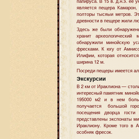
папируса. В 15 в. д.н.э. ее
является пещера Камарон,
полторы тысяыи метров. Эт
древности в пещере жили лю
Здесь же были обнаружены
хранит археологический 
обнаружили минойскую ус
фресками. К югу от Амнис
Илифии, которая относится
ширина 12 м.
Посреди пещеры имеется алт
Экскурсии
В 2 км от Ираклиона — сто
интересный памятник минойс
195000 м2 и в нем больш
получается большой горо
посещения дворца гости 
представлены экспонаты ми
Ираклиону. Кроме того в 
особняк фресок.