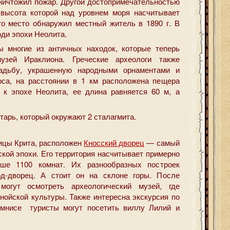
 уничтожил пожар. Другой достопримечательностью
 высота которой над уровнем моря насчитывает
о место обнаружил местный житель в 1890 г. В
ди эпохи Неолита.
 многие из античных находок, которые теперь
музей Ираклиона. Греческие археологи также
адьбу, украшенную народными орнаментами и
оса, на расстоянии в 1 км расположена пещера
 к эпохе Неолита, ее длина равняется 60 м, а
арь, который окружают 2 сталагмита.
лицы Крита, расположен
Кносский дворец
— самый
кой эпохи. Его территория насчитывает примерно
е 1100 комнат. Их разнообразных построек
д-дворец. А стоит он на склоне горы. После
могут осмотреть археологический музей, где
нойской культуры. Также интересна экскурсия по
Амнисе туристы могут посетить виллу Лилий и