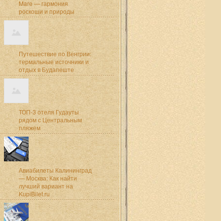
Mare — гармония
роскоши и природы
Путешествие по Венгрии:
термальные источники и
отдых в Будапеште
ТОП-3 отеля Гудауты
рядом с Центральным
пляжем
Авиабилеты Калининград
— Москва: Как найти
лучший вариант на
KupiBilet.ru