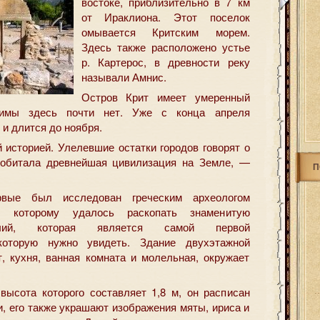
востоке, приблизительно в 7 км
от Ираклиона. Этот поселок
омывается Критским морем.
Здесь также расположено устье
р. Картерос, в древности реку
называли Амнис.
Остров Крит имеет умеренный
Зимы здесь почти нет. Уже с конца апреля
 и длится до ноября.
 историей. Улелевшие остатки городов говорят о
е обитала древнейшая цивилизация на Земле, —
П
вые был исследован греческим археологом
, которому удалось раскопать знаменитую
ий, которая является самой первой
 которую нужно увидеть. Здание двухэтажной
т, кухня, ванная комната и молельная, окружает
высота которого составляет 1,8 м, он расписан
, его также украшают изображения мяты, ириса и