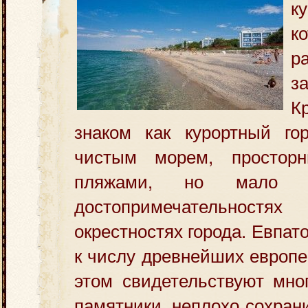
к
к
р
з
К
знаком как курортный г
чистым морем, простор
пляжами, но мало 
достопримечательност
окрестностях города. Евпа
к числу древнейших европе
этом свидетельствуют мно
памятники, неплохо сохран