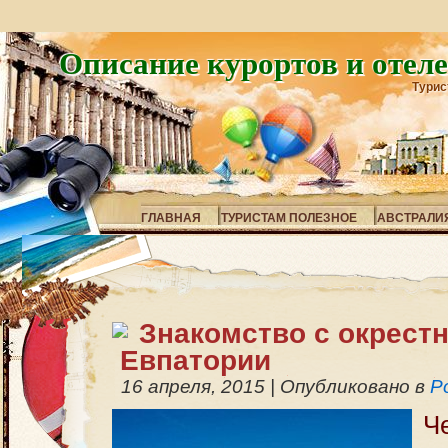
Описание курортов и отел
Турис
ГЛАВНАЯ
ТУРИСТАМ ПОЛЕЗНОЕ
АВСТРАЛИ
Знакомство с окрест
Евпатории
16 апреля, 2015
|
Опубликовано в
Р
Ч