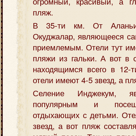
огромный, красивый, а г
пляж.
В 35-ти км. От Алань
Окуджалар, являющееся са
приемлемым. Отели тут име
пляжи из гальки. А вот в 
находящимся всего в 12-т
отели имеют 4-5 звезд, а п
Селение Инджекум, я
популярным и посе
отдыхающих с детьми. Оте
звезд, а вот пляж составл