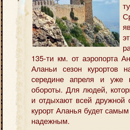
т
С
я
э
р
135-ти км. от аэропорта А
Аланьи сезон курортов н
середине апреля и уже 
обороты. Для людей, кото
и отдыхают всей дружной 
курорт Аланья будет самы
надежным.