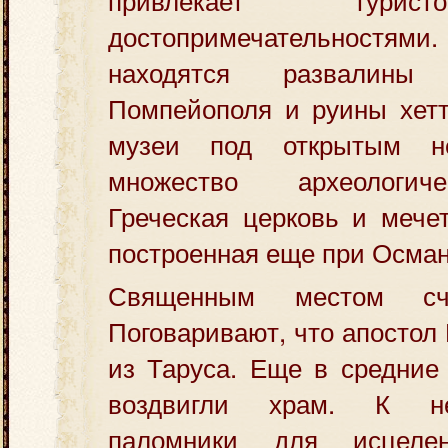
достопримечательност
находятся развалины 
Помпейополя и руины хетт
музеи под открытым н
множество археологич
Греческая церковь и мече
построенная еще при Осман
Священным местом счи
Поговаривают, что апостол
из Таруса. Еще в средние 
воздвигли храм. К н
паломники для исцеле