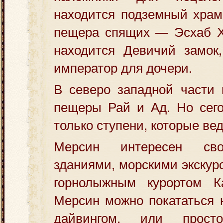
находится подземный храм
пещера спящих — Эсхаб Х
находится Девичий замок,
император для дочери.
В северо западной части 
пещеры Рай и Ад. Но сего
только ступени, которые вед
Мерсин интересен св
зданиями, морскими экскур
горнолыжным курортом К
Мерсин можно покататься н
дайвингом, или прост