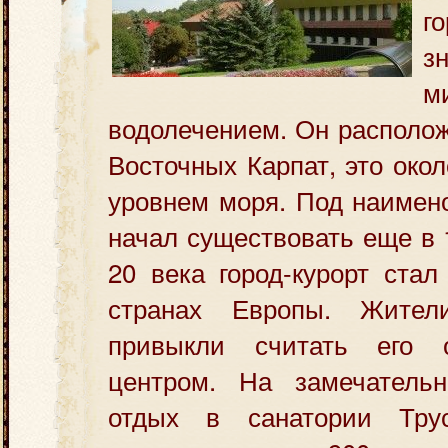
г
з
м
водолечением. Он располож
Восточных Карпат, это око
уровнем моря.
Под наимен
начал существовать еще в 
20 века город-курорт ста
странах Европы. Жител
привыкли считать его о
центром. На замечатель
отдых в санатории Трус