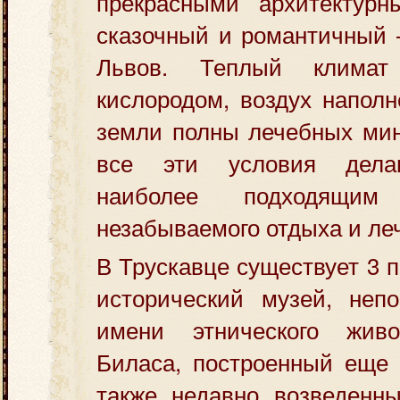
прекрасными архитектурн
сказочный и романтичный 
Львов. Теплый климат
кислородом, воздух наполн
земли полны лечебных ми
все эти условия делаю
наиболее подходящи
незабываемого отдыха и ле
В Трускавце существует 3 
исторический музей, неп
имени этнического жив
Биласа, построенный еще 
также недавно возведенн