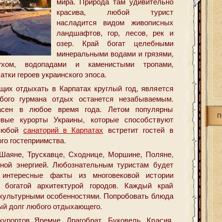
мира. Природа там удивительно
красива,
любой турист
насладится видом живописных
ландшафтов, гор, лесов, рек и
озер. Край богат целебными
минеральными водами и грязями,
ухом, водопадами и каменистыми тропами,
тки героев украинского эпоса.
щих отдыхать в Карпатах круглый год, является
бого гурмана отдых останется незабываемым.
асен в любое время года. Летом популярны
П
евые курорты Украины, которые способствуют
 Любой
санаторий в Карпатах
встретит гостей в
го гостеприимства.
Шаяне, Трускавце, Сходнице, Моршине, Поляне,
нной энергией. Любознательным туристам будет
 интересные факты из многовековой истории
 богатой архитектурой городов. Каждый край
 культурными особенностями. Попробовать блюда
бый долг любого отдыхающего.
урортов Яремче, Драгобрат, Буковель, Красия,