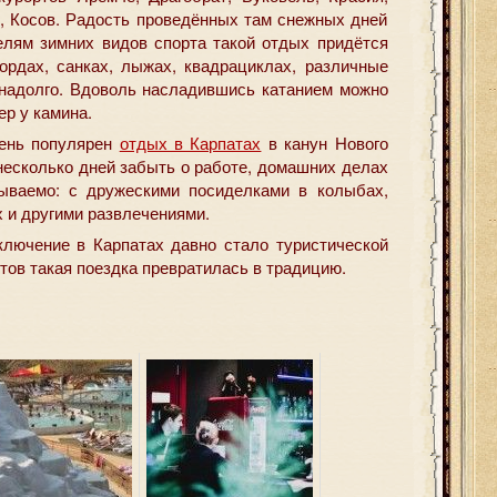
, Косов. Радость проведённых там снежных дней
елям зимних видов спорта такой отдых придётся
бордах, санках, лыжах, квадрациклах, различные
 надолго. Вдоволь насладившись катанием можно
ер у камина.
чень популярен
отдых в Карпатах
в канун Нового
 несколько дней забыть о работе, домашних делах
бываемо: с дружескими посиделками в колыбах,
х и другими развлечениями.
ключение в Карпатах давно стало туристической
тов такая поездка превратилась в традицию.