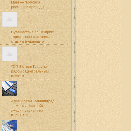
Mare — гармония
роскоши и природы
Путешествие по Венгрии:
термальные источники и
отдых в Будапеште
ТОП-3 отеля Гудауты
рядом с Центральным
пляжем
Авиабилеты Калининград
— Москва: Как найти
лучший вариант на
KupiBilet.ru