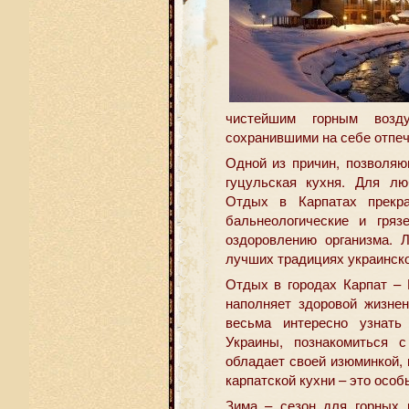
чистейшим горным возд
сохранившими на себе отпеча
Одной из причин, позволяю
гуцульская кухня. Для лю
Отдых в Карпатах прекр
бальнеологические и гряз
оздоровлению организма.
лучших традициях украинско
Отдых в городах Карпат – 
наполняет здоровой жизне
весьма интересно узнать
Украины, познакомиться с
обладает своей изюминкой,
карпатской кухни – это осо
Зима – сезон для горных к