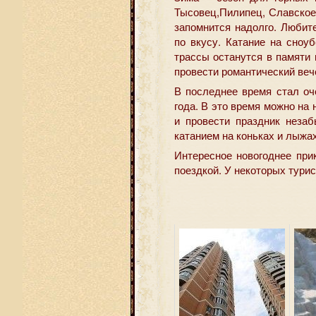
Тысовец,Пилипец, Славское
запомнится надолго. Любит
по вкусу. Катание на сноу
трассы останутся в памяти
провести романтический веч
В последнее время стал о
года. В это время можно на
и провести праздник неза
катанием на коньках и лыжа
Интересное новогоднее при
поездкой. У некоторых турис