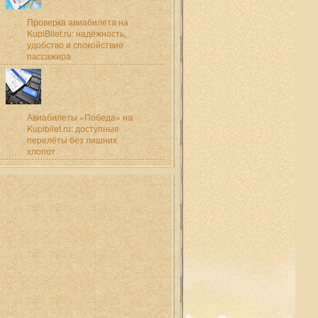
Проверка авиабилета на
KupiBilet.ru: надёжность,
удобство и спокойствие
пассажира
Авиабилеты «Победа» на
Kupibilet.ru: доступные
перелёты без лишних
хлопот