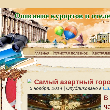
Описание курортов и отел
Турис
ГЛАВНАЯ
ТУРИСТАМ ПОЛЕЗНОЕ
АВСТРАЛИ
Самый азартный горо
5 ноября, 2014
|
Опубликовано в
С
В
ч