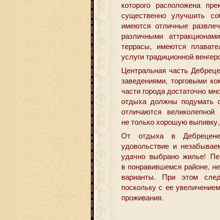
которого расположена пре
существенно улучшить соб
имеются отличные развлеч
различными аттракционам
террасы, имеются плавате
услуги традиционной венгерс
Центральная часть Дебрец
заведениями, торговыми ко
части города достаточно мн
отдыха должны подумать о
отличаются великолепной
не только хорошую выпивку,
От отдыха в Дебрецене
удовольствие и незабывае
удачно выбрано жилье! Пе
в понравившемся районе, н
варианты. При этом сле
поскольку с ее увеличение
проживания.