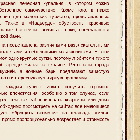
красная лечебная купальня, в котором можно
ственное самочувствие. Кроме того, в парке
ения для маленьких туристов, представленные
и. Также в «Надьердё» обустроены красивые
льные бассейны, водяные горки, предлагаются
кой бани.
ена представлена различными развлекательными
мплексами и небольшими магазинчиками. В этой
оголюдно круглые сутки, поэтому любители тихого
б аренде жилья на окраине. Рестораны города
 кухней, а ночные бары предлагают зачастую
 но и интересную культурную программу.
 каждый турист может получить огромное
мые впечатления, особенно в том случае, если
ред тем как забронировать квартиры или дома
еобходимо просмотреть на сайтах все имеющиеся
дует обращать внимание на площадь жилья,
м прямо пропорционально возрастает и стоимость