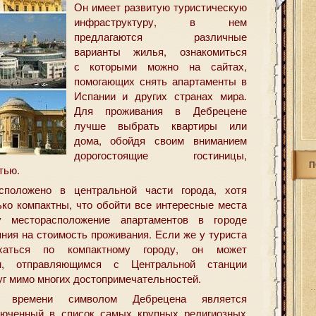
Он имеет развитую туристическую
инфраструктуру,
в нем
предлагаются различные
варианты жилья, ознакомиться
с которыми можно на сайтах,
помогающих снять апартаменты в
Испании и других странах мира.
Для проживания в Дебрецене
лучше выбрать квартиры или
дома, обойдя своим вниманием
дорогостоящие гостиницы,
П
тью.
положено в центральной части города, хотя
ко компактны, что обойти все интересные места
 месторасположение апартаментов в городе
ния на стоимость проживания. Если же у туриста
ехаться по компактному городу, он может
ем, отправляющимся с Центральной станции
г мимо многих достопримечательностей.
о времени символом Дебрецена является
люченный в список самых крупных религиозных