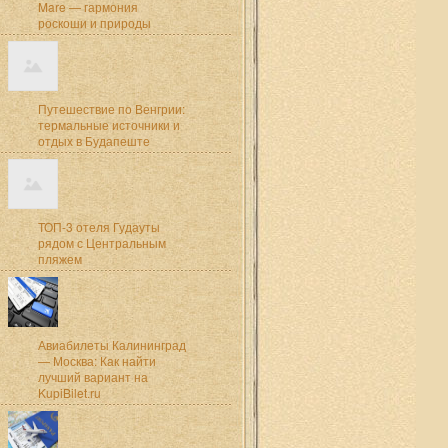
Mare — гармония
роскоши и природы
Путешествие по Венгрии:
термальные источники и
отдых в Будапеште
ТОП-3 отеля Гудауты
рядом с Центральным
пляжем
Авиабилеты Калининград
— Москва: Как найти
лучший вариант на
KupiBilet.ru