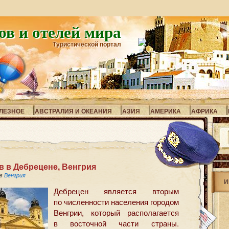
ов и отелей мира
Туристической портал
ЛЕЗНОЕ
АВСТРАЛИЯ И ОКЕАНИЯ
АЗИЯ
АМЕРИКА
АФРИКА
 в Дебрецене, Венгрия
 в
Венгрия
И
Дебрецен является вторым
по численности населения городом
Венгрии, который располагается
в восточной части страны.