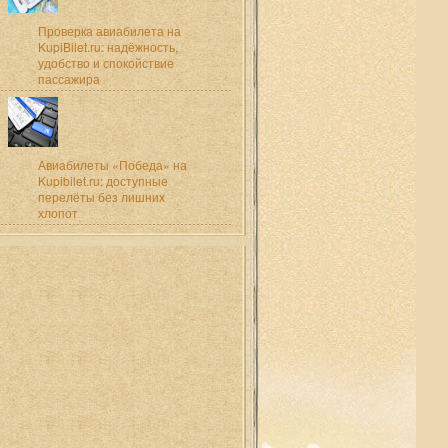
Проверка авиабилета на
KupiBilet.ru: надёжность,
удобство и спокойствие
пассажира
Авиабилеты «Победа» на
Kupibilet.ru: доступные
перелёты без лишних
хлопот