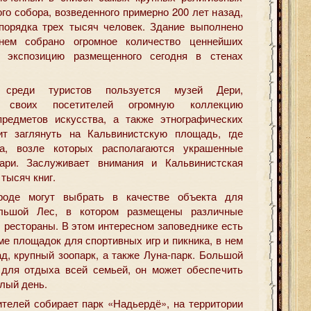
го собора, возведенного примерно 200 лет назад,
порядка трех тысяч человек. Здание выполнено
нем собрано огромное количество ценнейших
х экспозицию размещенного сегодня в стенах
 среди туристов пользуется музей Дери,
 своих посетителей огромную коллекцию
предметов искусства, а также этнографических
ит заглянуть на Кальвинистскую площадь, где
, возле которых располагаются украшенные
ари. Заслуживает внимания и Кальвинистская
тысяч книг.
оде могут выбрать в качестве объекта для
льшой Лес, в котором размещены различные
 рестораны. В этом интересном заповеднике есть
ме площадок для спортивных игр и пикника, в нем
д, крупный зоопарк, а также Луна-парк. Большой
 для отдыха всей семьей, он может обеспечить
лый день.
ителей собирает парк «Надьердё», на территории