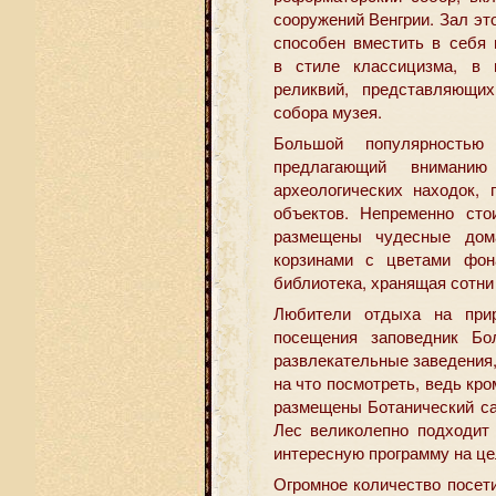
сооружений Венгрии. Зал это
способен вместить в себя 
в стиле классицизма, в 
реликвий, представляющи
собора музея.
Большой популярностью
предлагающий вниманию
археологических находок, 
объектов. Непременно сто
размещены чудесные дома
корзинами с цветами фон
библиотека, хранящая сотни 
Любители отдыха на прир
посещения заповедник Бо
развлекательные заведения,
на что посмотреть, ведь кро
размещены Ботанический са
Лес великолепно подходит
интересную программу на це
Огромное количество посет