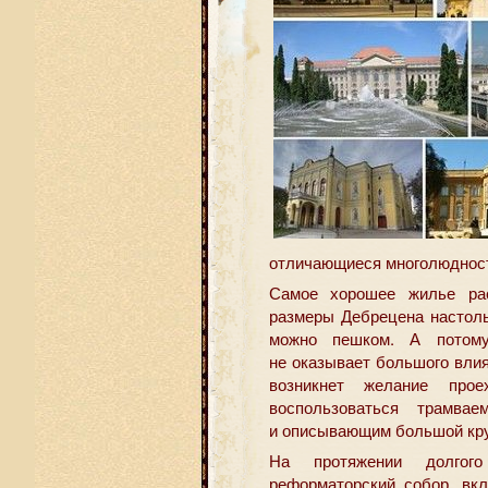
отличающиеся многолюднос
Самое хорошее жилье рас
размеры Дебрецена настоль
можно пешком. А потому
не оказывает большого влия
возникнет желание про
воспользоваться трамва
и описывающим большой кру
На протяжении долгог
реформаторский собор, вк