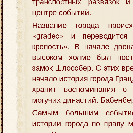
транспортных развязок 
центре событий.
Название города проис
«gradec» и переводится
крепость». В начале двен
высоком холме был пост
замок Шлоссбер. С этих вр
начало история города Грац
хранит воспоминания о 
могучих династий: Бабенбер
Самым большим событи
истории города по праву м