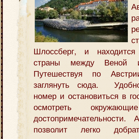
А
р
р
с
Шлоссберг, и находится
страны между Веной и
Путешествуя по Австри
заглянуть сюда. Удобно
номер и остановиться в го
осмотреть окружаю
достопримечательности. А
позволит легко добр