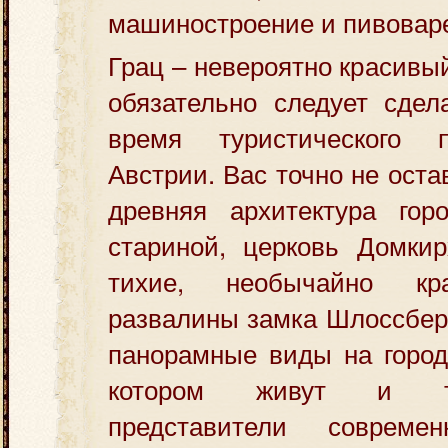
машиностроение и пивовар
Грац – невероятно красивый
обязательно следует сдел
время туристического 
Австрии. Вас точно не ост
древняя архитектура го
стариной, церковь Домкир
тихие, необычайно кр
развалины замка Шлоссбер
панорамные виды на город.
котором живут и т
представители современ