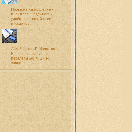
Проверка авиабилета на
KupiBilet.ru: надёжность,
удобство и спокойствие
пассажира
Авиабилеты «Победа» на
Kupibilet.ru: доступные
перелёты без лишних
хлопот