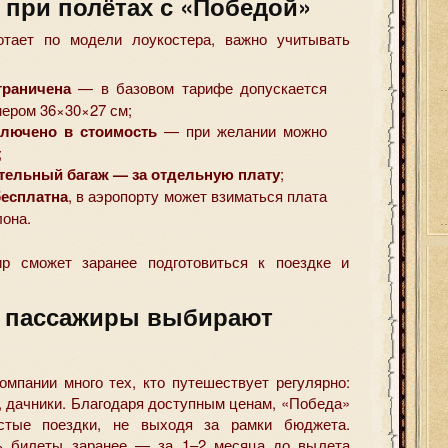
 при полётах с «Победой»
отает по модели лоукостера, важно учитывать
граничена
— в базовом тарифе допускается
мером 36×30×27 см;
ключено в стоимость
— при желании можно
;
тельный багаж — за отдельную плату
;
бесплатна
, в аэропорту может взиматься плата
лона.
р сможет заранее подготовиться к поездке и
 пассажиры выбирают
омпании много тех, кто путешествует регулярно:
, дачники. Благодаря доступным ценам, «Победа»
астые поездки, не выходя за рамки бюджета.
ь билеты заранее — за 1–2 месяца до вылета