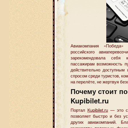
Авиакомпания «Победа»
российского авиаперевоз
зарекомендовала себя 
пассажирам возможность п
действительно доступным
спросом среди туристов, ком
на перелёте, не жертвуя бе
Почему стоит по
Kupibilet.ru
Портал
Kupibilet.ru
— это со
позволяет быстро и без у
других авиакомпаний. Бл
множеству полезных функ