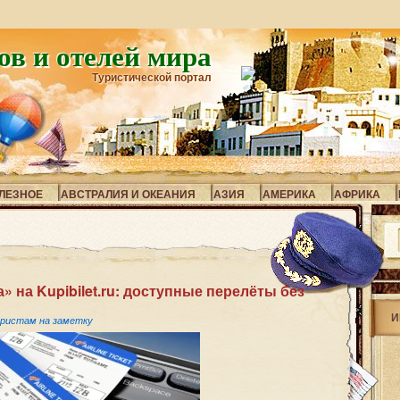
ов и отелей мира
Туристической портал
ЛЕЗНОЕ
АВСТРАЛИЯ И ОКЕАНИЯ
АЗИЯ
АМЕРИКА
АФРИКА
 на Kupibilet.ru: доступные перелёты без
И
ристам на заметку