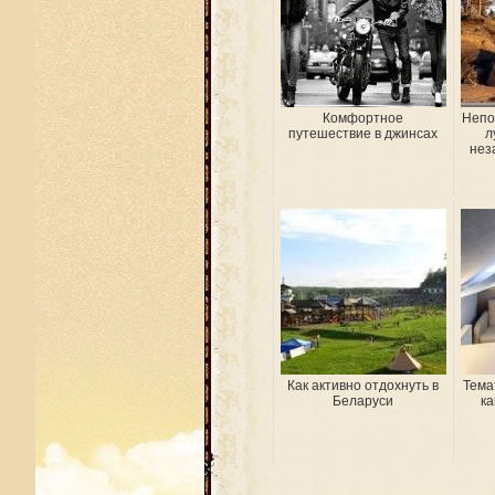
Комфортное
Непо
путешествие в джинсах
л
нез
Как активно отдохнуть в
Тема
Беларуси
ка