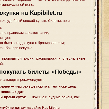
 минимальной цене.
купки на Kupibilet.ru
олько удобный способ купить билеты, но и:
а;
в по правилам авиакомпании;
я цен;
я быстрого доступа к бронированиям;
кэшбэк при покупке.
о проводятся акции, распродажи и специальные
й.
 покупать билеты «Победы»
е, эксперты рекомендуют:
ранее
— чем раньше покупка, тем ниже цена;
 пиковых дат
;
и время суток
— ночные и будние рейсы, как
«гибкие даты»
на сайте Kupibilet.ru.