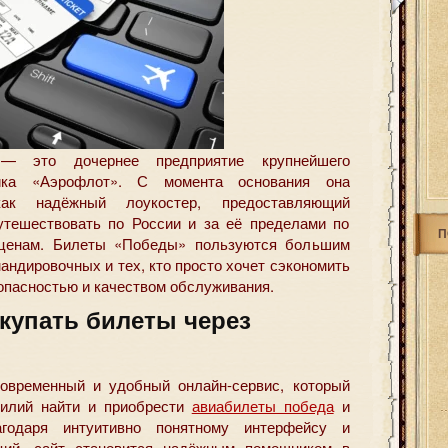
 — это дочернее предприятие крупнейшего
чика «Аэрофлот». С момента основания она
как надёжный лоукостер, предоставляющий
утешествовать по России и за её пределами по
П
 ценам. Билеты «Победы» пользуются большим
андировочных и тех, кто просто хочет сэкономить
зопасностью и качеством обслуживания.
купать билеты через
временный и удобный онлайн-сервис, который
силий найти и приобрести
авиабилеты победа
и
агодаря интуитивно понятному интерфейсу и
ций, сайт становится надёжным помощником в