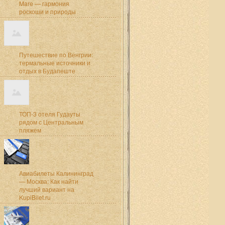
Mare — гармония
роскоши и природы
Путешествие по Венгрии:
термальные источники и
отдых в Будапеште
ТОП-3 отеля Гудауты
рядом с Центральным
пляжем
Авиабилеты Калининград
— Москва: Как найти
лучший вариант на
KupiBilet.ru