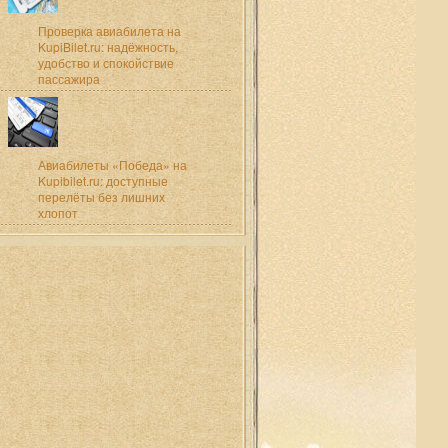
Проверка авиабилета на
KupiBilet.ru: надёжность,
удобство и спокойствие
пассажира
Авиабилеты «Победа» на
Kupibilet.ru: доступные
перелёты без лишних
хлопот