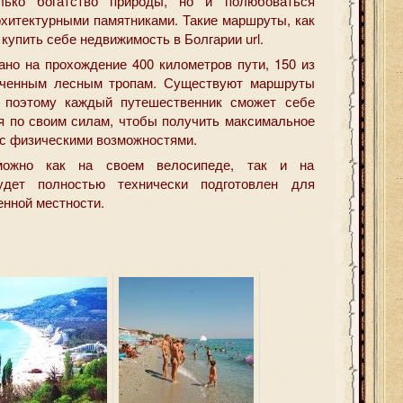
лько богатство природы, но и полюбоваться
рхитектурными памятниками. Такие маршруты, как
купить себе недвижимость в Болгарии url.
ано на прохождение 400 километров пути, 150 из
еченным лесным тропам. Существуют маршруты
, поэтому каждый путешественник сможет себе
я по своим силам, чтобы получить максимальное
 с физическими возможностями.
можно как на своем велосипеде, так и на
удет полностью технически подготовлен для
енной местности.