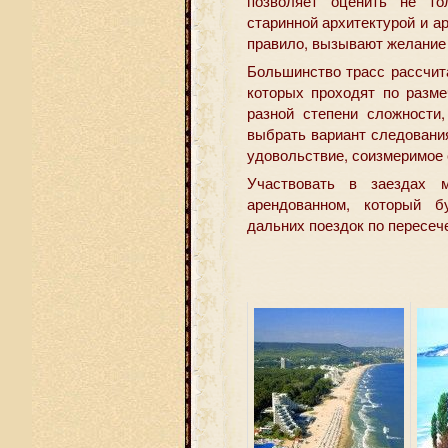
позволяет оценить не то
старинной архитектурой и а
правило, вызывают желание 
Большинство трасс рассчит
которых проходят по разм
разной степени сложности
выбрать вариант следовани
удовольствие, соизмеримое
Участвовать в заездах 
арендованном, который б
дальних поездок по пересеч