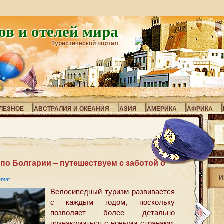
ов и отелей мира
Туристической портал
ЛЕЗНОЕ
АВСТРАЛИЯ И ОКЕАНИЯ
АЗИЯ
АМЕРИКА
АФРИКА
о Болгарии – путешествуем с заботой о
И
ария
Велосипедный туризм развивается
с каждым годом, поскольку
позволяет более детально
познакомиться с новыми странами,