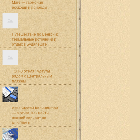
Mare — гармония
роскоши и природы
Путешествие по Венгрии:
термальные источники и
отдых в Будапеште
ТОП-3 отеля Гудауты
рядом с Центральным
пляжем
Авиабилеты Калининград
— Москва: Как найти
лучший вариант на
KupiBilet.ru