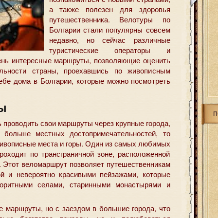
а также полезен для здоровья
путешественника.
Велотуры по
Болгарии стали популярны совсем
недавно, но сейчас различные
туристические операторы и
ень интересные маршруты, позволяющие оценить
ельности страны, проехавшись по живописным
себе дома в Болгарии, которые можно посмотреть
ы
П
 проводить свои маршруты через крупные города,
 больше местных достопримечательностей, то
живописные места и горы. Один из самых любимых
оходит по трансграничной зоне, расположенной
. Этот веломаршрут позволяет путешественникам
ой и невероятно красивыми пейзажами, которые
лоритными селами, старинными монастырями и
 маршруты, но с заездом в большие города, что