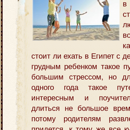
в
с
л
в
к
стоит ли ехать в Египет с д
грудным ребенком такое
пу
большим стрессом, но д
одного года такое пут
интересным и поучите
длиться не большое время
потому родителям развл
придется, к тому же все к