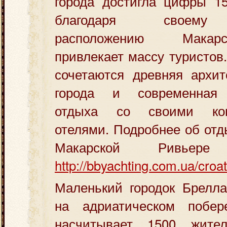
города достигла цифры 15
благодаря своему 
расположению Макар
привлекает массу туристов
сочетаются древняя архит
города и современная 
отдыха со своими ком
отелями. Подробнее об отд
Макарской Ривьер
http://bbyachting.com.ua/croat
Маленький городок Брелла
на адриатическом побер
насчитывает 1500 жите