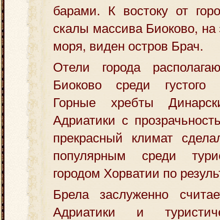
барами. К востоку от гор
скалы массива Биоково, на 
моря, виден остров Брач.
Отели города располага
Биоково среди густого 
Горные хребты Динарс
Адриатики с прозрачьност
прекрасный климат сдел
популярным среди тури
городом Хорватии по резуль
Брела заслуженно счита
Адриатики и туристич