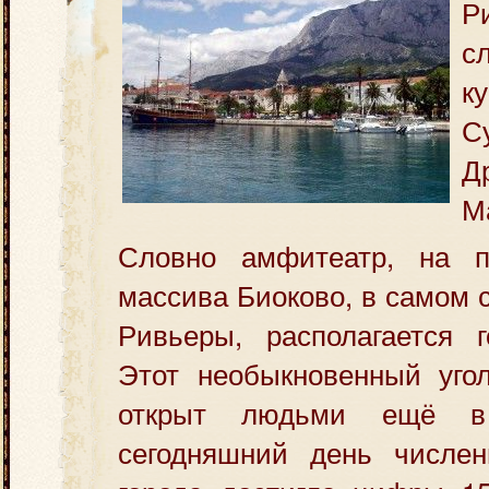
Р
с
к
С
Д
М
Словно амфитеатр, на п
массива Биоково, в самом
Ривьеры, располагается г
Этот необыкновенный уго
открыт людьми ещё в
сегодняшний день числен