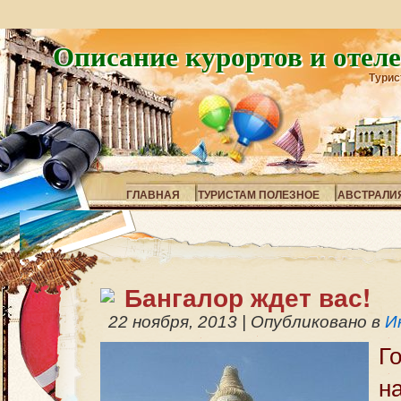
Описание курортов и отел
Турис
ГЛАВНАЯ
ТУРИСТАМ ПОЛЕЗНОЕ
АВСТРАЛИ
Бангалор ждет вас!
22 ноября, 2013
|
Опубликовано в
И
Г
н