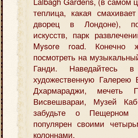
Lalbagh Gardens, (в самом
теплица, какая смахивает
дворец в Лондоне), по
искусств, парк развлечен
Mysore road. Конечно 
посмотреть на музыкальны
Ганди. Наведайтесь в
художественную Галерею В
Дхармараджи, мечеть 
Висвешвараи, Музей Ка
забудьте о Пещерном 
популярен своими четыр
колоннами.