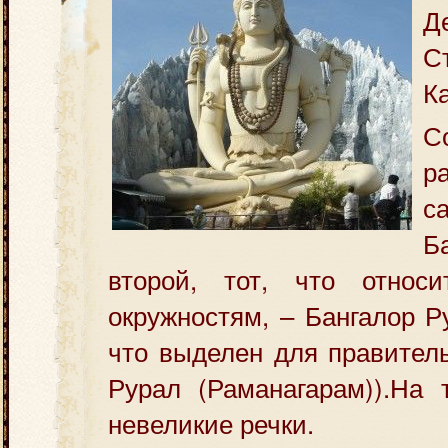
Д
С
К
С
р
с
Б
второй, тот, что относ
окружностям, – Бангалор Р
что выделен для правитель
Рурал (Раманагарам)).На 
невеликие речки.