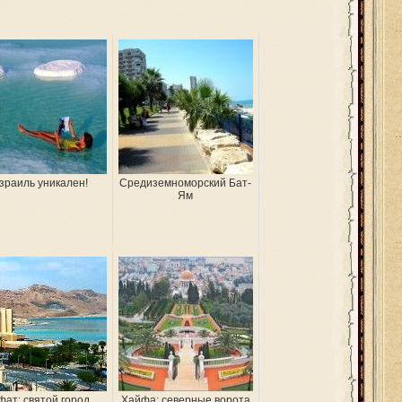
зраиль уникален!
Средиземноморский Бат-
Ям
ат: святой город
Хайфа: северные ворота