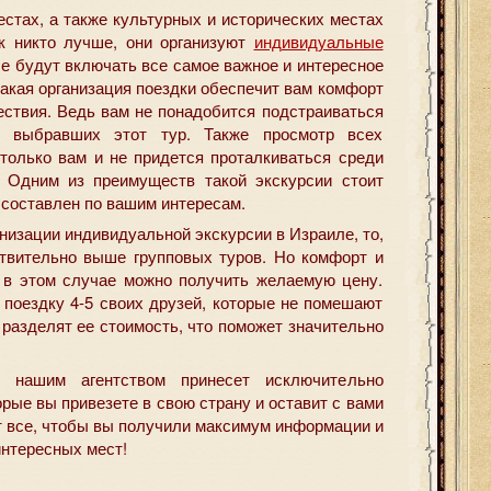
стах, а также культурных и исторических местах
к никто лучше, они организуют
индивидуальные
ые будут включать все самое важное и интересное
 такая организация поездки обеспечит вам комфорт
ествия. Ведь вам не понадобится подстраиваться
, выбравших этот тур. Также просмотр всех
 только вам и не придется проталкиваться среди
. Одним из преимуществ такой экскурсии стоит
т составлен по вашим интересам.
низации индивидуальной экскурсии в Израиле, то,
ствительно выше групповых туров. Но комфорт и
е в этом случае можно получить желаемую цену.
 поездку 4-5 своих друзей, которые не помешают
 разделят ее стоимость, что поможет значительно
 нашим агентством принесет исключительно
рые вы привезете в свою страну и оставит с вами
т все, чтобы вы получили максимум информации и
нтересных мест!