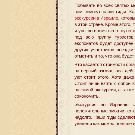
Побывать во всех святых ме
вам помогут наши гиды. Ка
экскурсии в Израиле
, котор
в этой стране. Кроме этого,
и уют во время всего путеш
под всю группу туристов
экспонатов будет доступен
других участников поездки
отметить и то, что она буде
Что касается стоимости орга
на первый взгляд, она дей
уют стоит этого. Хотя даж
Стоит лишь взять с собой в
на самой экскурсии, а также
сэкономить.
Экскурсия по Израилю с
положительные эмоции, кото
надолго. Наши гиды сделаю
увидели как можно больше и