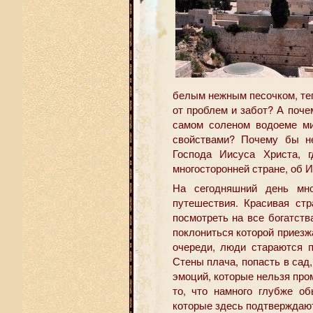
белым нежным песочком, те
от проблем и забот? А поче
самом соленом водоеме ми
свойствами? Почему бы не
Господа Иисуса Христа, 
многосторонней стране, об И
На сегодняшний день мно
путешествия. Красивая ст
посмотреть на все богатств
поклониться которой приезж
очереди, люди стараются п
Стены плача, попасть в сад
эмоций, которые нельзя пром
то, что намного глубже о
которые здесь подтверждаю