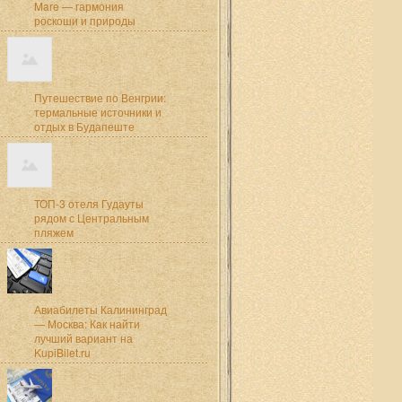
Mare — гармония
роскоши и природы
Путешествие по Венгрии:
термальные источники и
отдых в Будапеште
ТОП-3 отеля Гудауты
рядом с Центральным
пляжем
Авиабилеты Калининград
— Москва: Как найти
лучший вариант на
KupiBilet.ru