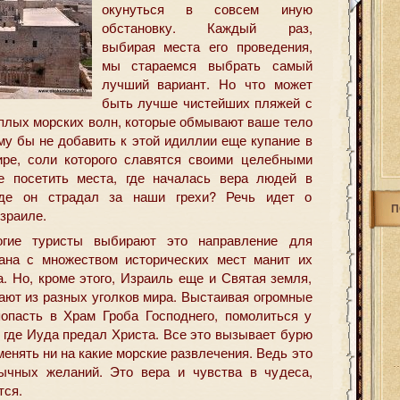
окунуться в совсем иную
обстановку. Каждый раз,
выбирая места его проведения,
мы стараемся выбрать самый
лучший вариант. Но что может
быть лучше чистейших пляжей с
плых морских волн, которые обмывают ваше тело
му бы не добавить к этой идиллии еще купание в
ре, соли которого славятся своими целебными
 посетить места, где началась вера людей в
где он страдал за наши грехи? Речь идет о
П
зраиле.
гие туристы выбирают это направление для
рана с множеством исторических мест манит их
а. Но, кроме этого, Израиль еще и Святая земля,
ают из разных уголков мира. Выстаивая огромные
опасть в Храм Гроба Господнего, помолиться у
, где Иуда предал Христа. Все это вызывает бурю
енять ни на какие морские развлечения. Ведь это
бычных желаний. Это вера и чувства в чудеса,
тся.