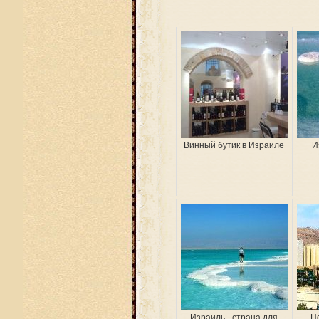
Винный бутик в Израиле
И
Израиль - страна для
Цф