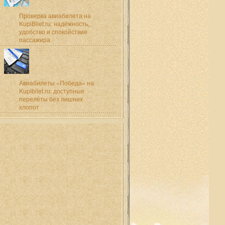
Проверка авиабилета на
KupiBilet.ru: надёжность,
удобство и спокойствие
пассажира
Авиабилеты «Победа» на
Kupibilet.ru: доступные
перелёты без лишних
хлопот