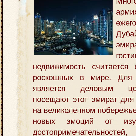
Мног
арм
ежег
Дуба
эмира
гост
недвижимость считается
роскошных в мире.
Для 
является деловым це
посещают этот эмират для
на великолепном побережье
новых эмоций от изу
достопримечательносте