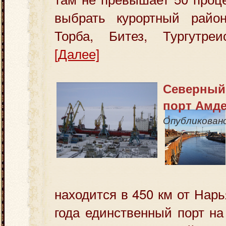
выбрать курортный райо
Торба,
Битез
,
Тургутреи
[Далее]
Северный
порт Амд
Опубликован
находится в 450 км от Нар
года единственный порт н