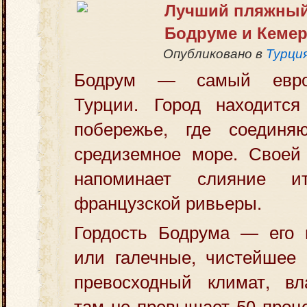
Лучший пляжный
Бодруме и Кеме
Опубликовано в
Турци
Бодрум
— самый европе
Турции. Город находитс
побережье, где соединя
средиземное море. Своей 
напоминает слияние и
французской
ривьеры
.
Гордость
Бодрума
— его п
или галечные, чистейшее 
превосходный климат, вл
там не превышает 50 проц