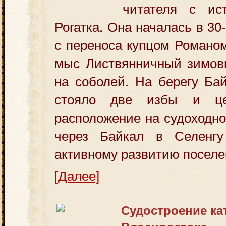
читателя с ис
Рогатка. Она началась в 30-
с переноса купцом Романо
мыс Листвянничный зимовь
на соболей. На берегу Ба
стояло две избы и це
расположение на судоходно
через Байкал в Селенгу
активному развитию поселе
[Далее]
Судостроение кат