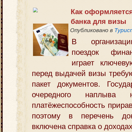
Как оформляется
банка для визы
Опубликовано в
Турис
В организаци
поездок фина
играет ключеву
перед выдачей визы требу
пакет документов. Госуда
очередного наплыва н
платёжеспособность прирав
поэтому в перечень док
включена справка о дохода