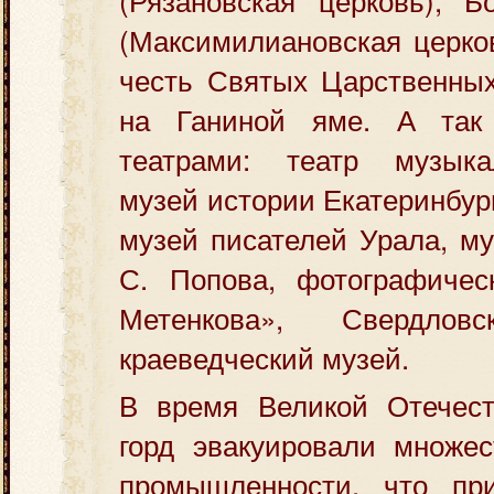
(Максимилиановская церко
честь Святых Царственных
на Ганиной яме. А та
театрами: театр музыка
музей истории Екатеринбур
музей писателей Урала, му
С. Попова, фотографиче
Метенкова», Свердлов
краеведческий музей.
В время Великой Отечес
горд эвакуировали множес
промышленности, что пр