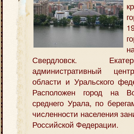
к
г
1
г
н
Свердловск. Екат
административный цент
области и Уральского феде
Расположен город на Во
среднего Урала, по берега
численности населения зан
Российской Федерации.