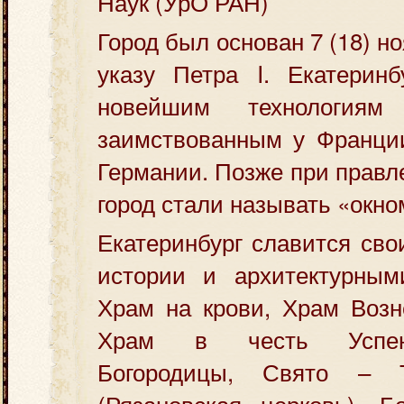
Наук (УрО РАН)
Город был основан 7 (18) но
указу Петра I. Екатеринб
новейшим технологиям
заимствованным у Франци
Германии. Позже при правл
город стали называть «окно
Екатеринбург славится св
истории и архитектурным
Храм на крови, Храм Возн
Храм в честь Успен
Богородицы, Свято – 
(Рязановская церковь), Б