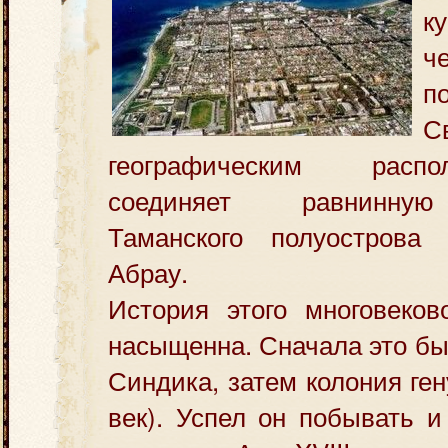
к
ч
п
С
географическим расп
соединяет равнин
Таманского полуострова
Абрау.
История этого многовеков
насыщенна. Сначала это бы
Синдика, затем колония ге
век). Успел он побывать и