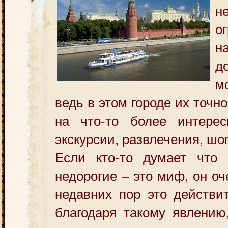
н
о
н
д
м
ведь в этом городе их точн
на что-то более интерес
экскурсии, развлечения, шоп
Если кто-то думает что
недорогие – это миф, он о
недавних пор это действи
благодаря такому явлению