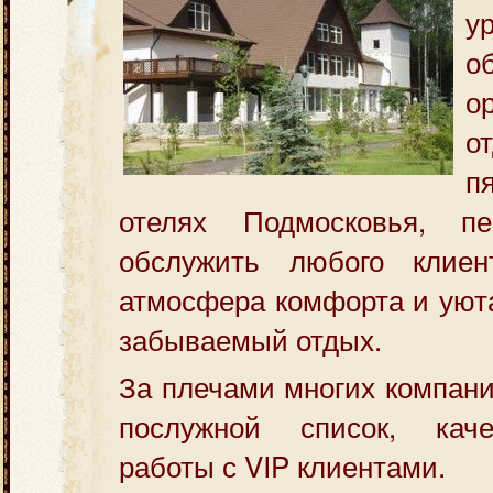
у
о
о
п
отелях Подмосковья, пе
обслужить любого
клиен
атмосфера комфорта и уюта
забываемый отдых.
За плечами многих компан
послужной список, кач
работы с VIP клиентами.