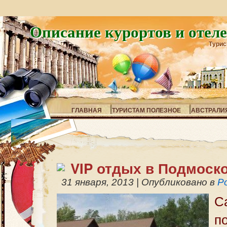
Описание курортов и отел
Турис
ГЛАВНАЯ
ТУРИСТАМ ПОЛЕЗНОЕ
АВСТРАЛИ
VIP отдых в Подмоск
31 января, 2013
|
Опубликовано в
Р
С
п