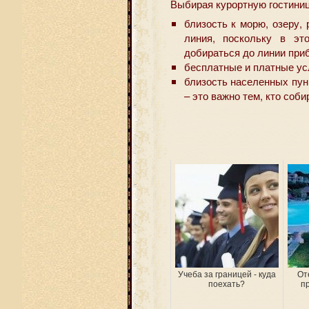
Выбирая курортную гостиниц
близость к морю, озеру,
линия, поскольку в эт
добираться до линии приб
бесплатные и платные усл
близость населенных пун
– это важно тем, кто соби
Учеба за границей - куда
От
поехать?
п