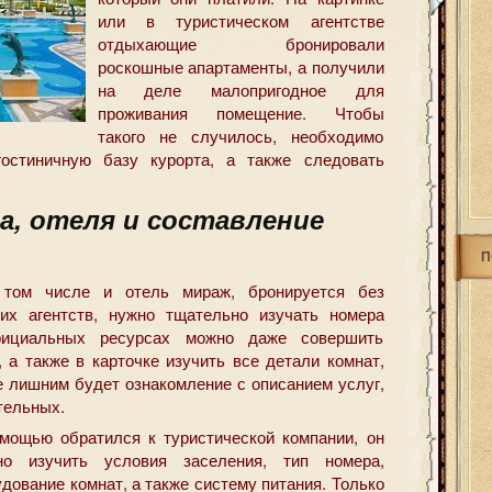
или в туристическом агентстве
отдыхающие бронировали
роскошные апартаменты
, а получили
на деле малопригодное для
проживания помещение. Чтобы
такого не случилось, необходимо
остиничную базу курорта, а также следовать
а, отеля и составление
П
том числе и отель мираж, бронируется без
ких агентств, нужно тщательно изучать номера
фициальных ресурсах можно даже совершить
 а также в карточке изучить все детали комнат,
е лишним будет ознакомление с описанием услуг,
тельных.
мощью обратился к туристической компании, он
о изучить условия заселения, тип номера,
дование комнат, а также систему питания. Только