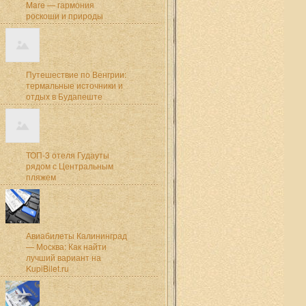
Mare — гармония
роскоши и природы
Путешествие по Венгрии:
термальные источники и
отдых в Будапеште
ТОП-3 отеля Гудауты
рядом с Центральным
пляжем
Авиабилеты Калининград
— Москва: Как найти
лучший вариант на
KupiBilet.ru