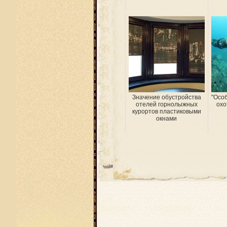
Значение обустройства
"Осо
отелей горнолыжных
охо
курортов пластиковыми
окнами