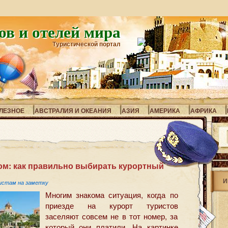
ов и отелей мира
Туристической портал
ЛЕЗНОЕ
АВСТРАЛИЯ И ОКЕАНИЯ
АЗИЯ
АМЕРИКА
АФРИКА
ом: как правильно выбирать курортный
И
истам на заметку
Многим знакома ситуация, когда по
приезде на курорт туристов
заселяют совсем не в тот номер, за
который они платили. На картинке