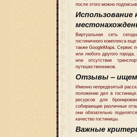
после этого можно подписыв
Использование 
местонахожден
Виртуальная сеть сегодн
гостиничного комплекса еще 
также GoogleMaps. Сервис п
или любого другого города,
или отсутствие транспо
путешественников.
Отзывы – ищем
Именно непредвзятый расск
положение дел в гостинице
ресурсов для бронирова
собирающие различные отзы
они обязательно поделятс
качество гостиницы.
Важные критер