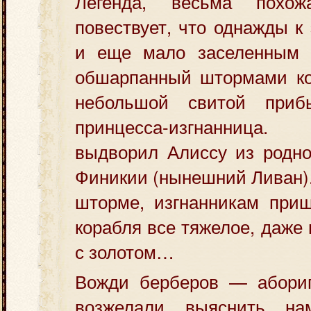
Легенда, весьма похо
повествует, что однажды к
и еще мало заселенным 
обшарпанный штормами ко
небольшой свитой приб
принцесса-изгнанница
выдворил Алиссу из родно
Финикии (нынешний Ливан).
шторме, изгнанникам приш
корабля все тяжелое, даже
с золотом…
Вожди берберов — абориг
возжелали выяснить нам