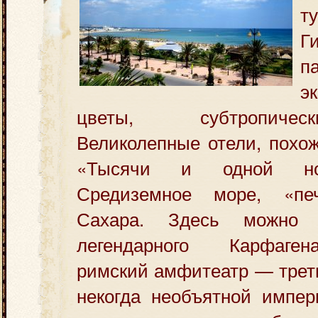
т
Г
п
э
цветы, субтропиче
Великолепные отели, похо
«Тысячи и одной ноч
Средиземное море, «п
Сахара.
Здесь можно 
легендарного Карфаге
римский амфитеатр — трет
некогда необъятной импер