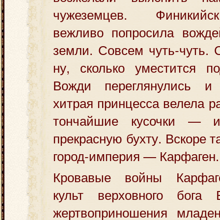
чужеземцев. Финикийс
вежливо попросила вожде
земли. Совсем чуть-чуть.
ну, сколько уместится п
Вожди переглянулись и 
хитрая принцесса велела р
тончайшие кусочки — 
прекрасную бухту. Вскоре 
город-империя — Карфаген.
Кровавые войны Карфаге
культ верховного бога 
жертвоприношения младе