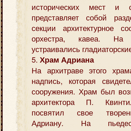
исторических мест и с
представляет собой раз
секции архитектурное соо
орхестра, кавеа. На
устраивались гладиаторские
5.
Храм Адриана
На архитраве этого храм
надпись, которая свидете
сооружения. Храм был воз
архитектора П. Квинти
посвятил свое творен
Адриану. На пьедес