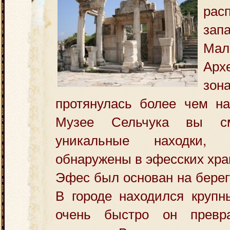
ра
зап
Ма
Арх
зо
протянулась более чем на
Музее Сельчука вы см
уникальные находки,
обнаружены в эфесских хра
Эфес был основан на берег
В городе находился крупн
очень быстро он превр