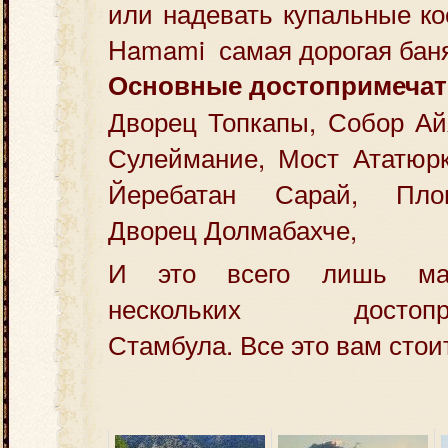
или надевать купальные ко
Hamami самая дорогая баня
Основные достопримечат
Дворец Топкапы, Собор Ай
Сулеймание, Мост Ататюрк
Йеребатан Сарай, Пло
Дворец Долмабахче,
И это всего лишь мал
нескольких достоприм
Стамбула. Все это вам стои