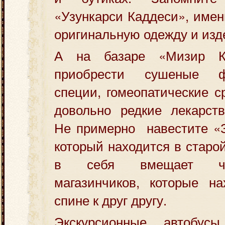
«Узункарси Каддеси», имен
оригинальную одежду и изд
А на базаре «Мизир К
приобрести сушеные ф
специи, гомеопатические с
довольно редкие лекарств
Не примерно навестите «З
который находится в старой
в себя вмещает че
магазинчиков, которые на
спине к друг другу.
Экскурсионные автобу