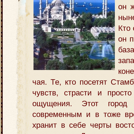
он 
нын
Кто 
он 
баз
зап
кон
чая. Те, кто посетят Стам
чувств, страсти и
прост
ощущения. Этот город
современным и в тоже вр
хранит в себе черты вост