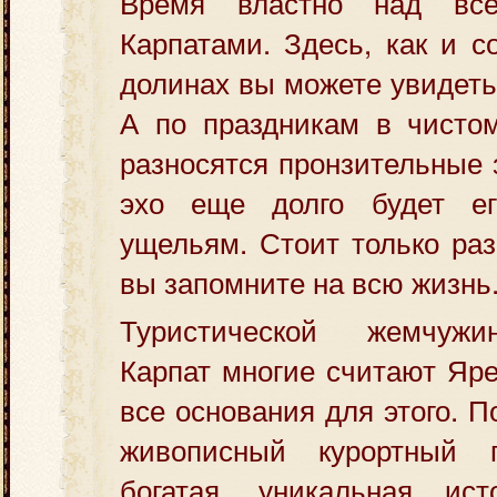
Время властно над вс
Карпатами. Здесь, как и с
долинах вы можете увидеть
А по праздникам в чистом
разносятся пронзительные 
эхо еще долго будет ег
ущельям. Стоит только раз
вы запомните на всю жизнь
Туристической жемчужи
Карпат многие считают Яре
все основания для этого. П
живописный курортный г
богатая, уникальная ис