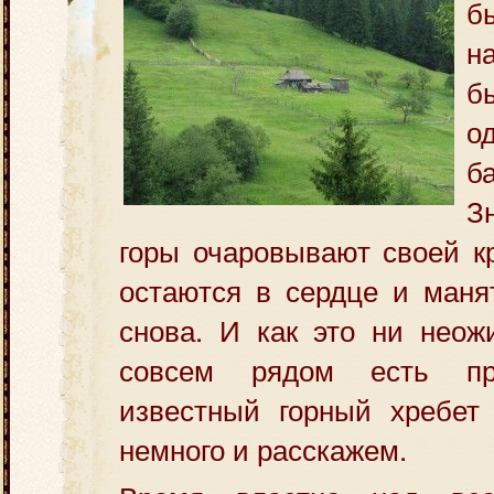
б
н
б
о
б
З
горы очаровывают своей кр
остаются в сердце и маня
снова.
И как это ни неож
совсем рядом есть пр
известный горный хребет
немного и расскажем.