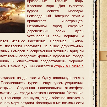
прозрачные теплые воды
Красного моря. Для туристов
курорт совсем молодой,
неизведанный.
Наверное, этим и
привлекает иностранцев.
Небольшой город сохранил
деревенский облик. Здесь
установлены свои порядки и
яется местное население. Например, никаких
т, постройки красуются не выше двухэтажных
ичных номеров с современной техникой вряд ли
огатствами обладают крупные курортные города
П
шины и спокойствия предоставлены хорошие
дыха. Самым лучшим считается
отдых в Египте в
разделен на две части. Одну половину принято
 Поселившиеся туристы ищут здесь уединения,
о отдыха. Созданная национальная атмосфера
иматизации среди местного населения. Уставшие
ы, транспортного шума, люди обосновываются в
асного моря создают благоприятные возможности