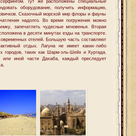
 серфингом. Тут же расположены специальные
ндовать оборудование, получить информацию,
новичков. Сказочный морской мир флоры и фауны
чатления надолго. Во время погружения можно
емку, запечатлеть чудесные мгновенья. Вторая
асположена в десяти минутах езды на транспорте.
современных отелей. Большую часть составляют
активный отдых. Лагуна не имеет каких-либо
ых городов, таких как Шарм-эль-Шейх и Хургада.
й или иной части Дахаба, каждый преследует
а.