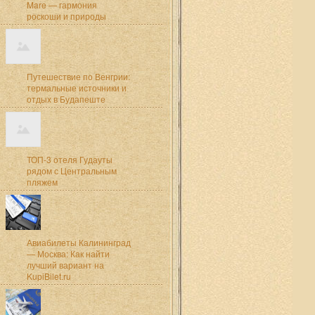
Mare — гармония
роскоши и природы
Путешествие по Венгрии:
термальные источники и
отдых в Будапеште
ТОП-3 отеля Гудауты
рядом с Центральным
пляжем
Авиабилеты Калининград
— Москва: Как найти
лучший вариант на
KupiBilet.ru