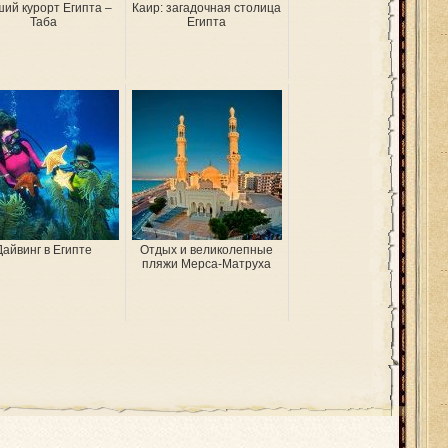
ий курорт Египта –
Каир: загадочная столица
Таба
Египта
Дайвинг в Египте
Отдых и великолепные
пляжи Мерса-Матруха