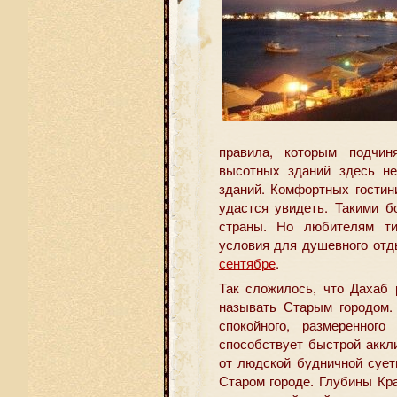
правила, которым подчин
высотных зданий здесь не
зданий. Комфортных гостин
удастся увидеть. Такими б
страны. Но любителям ти
условия для душевного от
сентябре
.
Так сложилось, что Дахаб 
называть Старым городом.
спокойного, размеренног
способствует быстрой аккл
от людской будничной сует
Старом городе. Глубины Кр