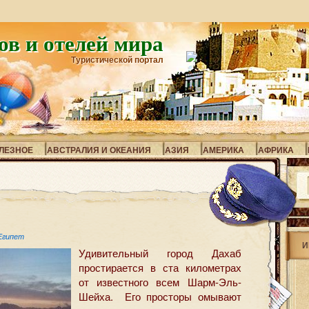
ов и отелей мира
Туристической портал
ЛЕЗНОЕ
АВСТРАЛИЯ И ОКЕАНИЯ
АЗИЯ
АМЕРИКА
АФРИКА
Египет
И
Удивительный город Дахаб
простирается в ста километрах
от известного всем Шарм-Эль-
Шейха. Его просторы омывают