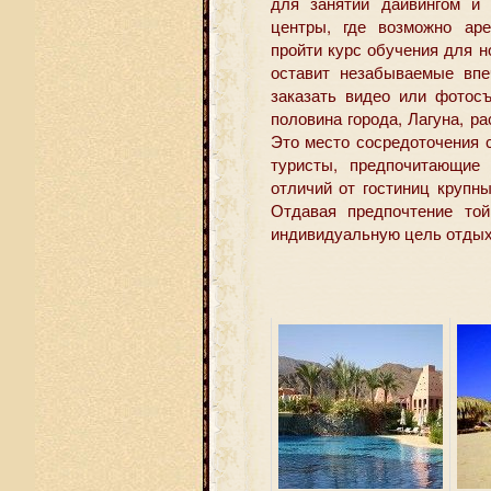
для занятий дайвингом и
центры, где возможно аре
пройти курс обучения для 
оставит незабываемые впе
заказать видео или фотосъ
половина города, Лагуна, р
Это место сосредоточения 
туристы, предпочитающие 
отличий от гостиниц крупн
Отдавая предпочтение то
индивидуальную цель отдых