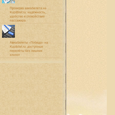
Проверка авиабилета на
KupiBilet.ru: надёжность,
удобство и спокойствие
пассажира
Авиабилеты «Победа» на
Kupibilet.ru: доступные
перелёты без лишних
хлопот