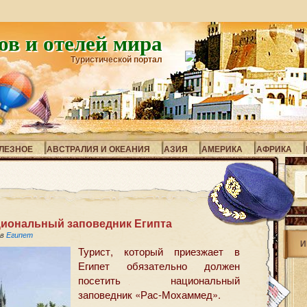
ов и отелей мира
Туристической портал
ЛЕЗНОЕ
АВСТРАЛИЯ И ОКЕАНИЯ
АЗИЯ
АМЕРИКА
АФРИКА
иональный заповедник Египта
 в
Египет
И
Турист, который приезжает в
Египет обязательно должен
посетить национальный
заповедник «Рас-Мохаммед».