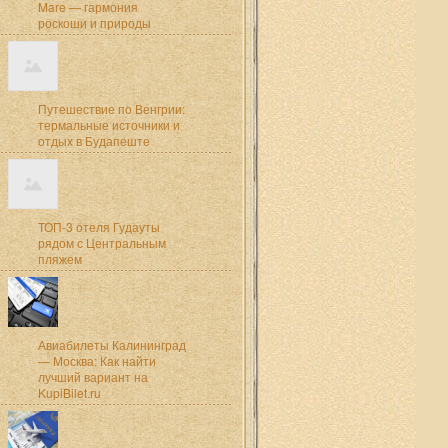
Mare — гармония
роскоши и природы
Путешествие по Венгрии:
термальные источники и
отдых в Будапеште
ТОП-3 отеля Гудауты
рядом с Центральным
пляжем
Авиабилеты Калининград
— Москва: Как найти
лучший вариант на
KupiBilet.ru