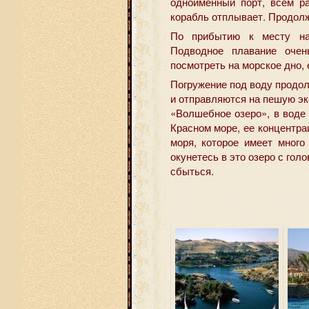
одноименный порт, всем р
корабль отплывает. Продолж
По прибытию к месту наз
Подводное плавание очен
посмотреть на морское дно, 
Погружение под воду продолж
и отправляются на пешую э
«Волшебное озеро», в воде
Красном море, ее концентра
моря, которое имеет много
окунетесь в это озеро с гол
сбыться.