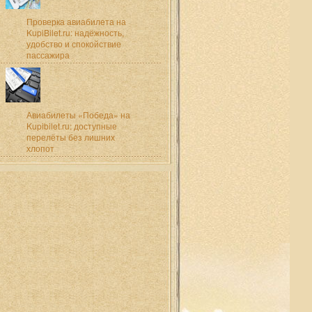
Проверка авиабилета на
KupiBilet.ru: надёжность,
удобство и спокойствие
пассажира
Авиабилеты «Победа» на
Kupibilet.ru: доступные
перелёты без лишних
хлопот