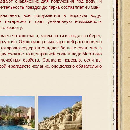
аздают снаряжение для погружения под воду, и
ительность поездки до парка составляет 40 мин.
начения, все погружаются в морскую воду.
ь интересно и дает уникальную возможность
его красоту.
ается около часа, затем гости выходят на берег,
кскурсию. Около мангровых зарослей расположено
 котороого содержится вдвое больше соли, чем в
ция схожа с концентрацией соли в воде Мертвого
 лечебных свойств. Согласно поверью, если вы
овой и загадаете желание, оно должно обязательно