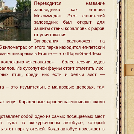
Переводится название
заповедника как «голова
Мохаммеда». Этот египетский
заповедник был открыт для
защиты стены коралловых рифов
от уничтожения.
Заповедник расположен на
 километрах от этого парка находится египетский
 самым шикарным в Египте — это Шарм-Эль-Шейх.
 коллекцию «экспонатов» — более тесячи видов
раллов. Из сухопутной фауны стоит отметить лис,
П
летных птиц, среди них есть и белый аист —
та – это изумительные мангровые деревья, там
нах моря. Коралловые заросли насчитывают около
ставляет собой одно из самых посещаемых мест
ть туда на экскурсионном автобусе, который
 этот парк у отелей. Когда автобус приезжает в