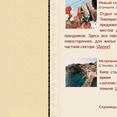
Новый го
20 февраля, 
Отдых на
Темпер
преднов
местом 
праздников. Здесь все гов
левостороннее, для жилья
частном секторе.
[Далее]
Нетривиа
12 декабря, 
Кипр ста
время 
соотечес
поныне.
[
Страницы