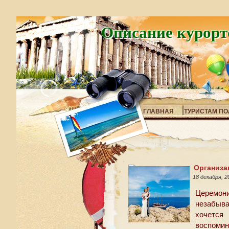
Описание курорт
ГЛАВНАЯ
ТУРИСТАМ ПО
Организа
18 декабря, 
Церемо
незабыв
хочетс
воспомин