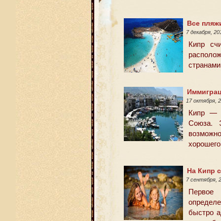
Все пляж
7 декабря, 2
Кипр сч
располож
странами,
Иммиграци
17 октября, 
Кипр — 
Союза. 
возможн
хорошего
На Кипр 
7 сентября, 
Первое 
определе
быстро а