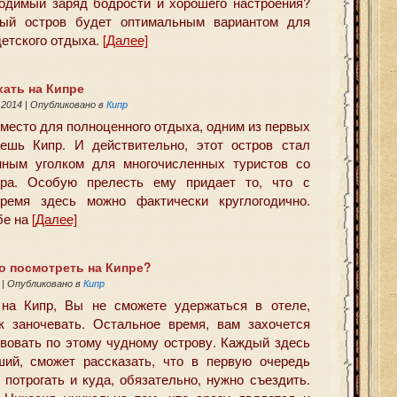
одимый заряд бодрости и хорошего настроения?
ный остров будет оптимальным вариантом для
детского отдыха.
[Далее]
хать на Кипре
 2014
|
Опубликовано в
Кипр
место для полноценного отдыха, одним из первых
ешь Кипр. И действительно, этот остров стал
нным уголком для многочисленных туристов со
ира. Особую прелесть ему придает то, что с
ремя здесь можно фактически круглогодично.
бе на
[Далее]
о посмотреть на Кипре?
4
|
Опубликовано в
Кипр
 на Кипр, Вы не сможете удержаться в отеле,
к заночевать. Остальное время, вам захочется
вовать по этому чудному острову. Каждый здесь
ий, сможет рассказать, что в первую очередь
 потрогать и куда, обязательно, нужно съездить.