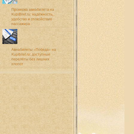
Проверка авиабилета на
KupiBilet.ru: надёжность,
удобство и спокойствие
пассажира
Авиабилеты «Победа» на
Kupibilet.ru: доступные
перелёты без лишних
хлопот