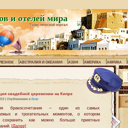
ов и отелей мира
Туристической портал
ЛЕЗНОЕ
АВСТРАЛИЯ И ОКЕАНИЯ
АЗИЯ
АМЕРИКА
АФРИКА
ция свадебной церемонии на Кипре
2015
|
Опубликовано в
Кипр
И
ния бракосочетания – один из самых
аемых и трогательных моментов, о котором
я сохранить как можно больше приятных
аний.
[Далее]