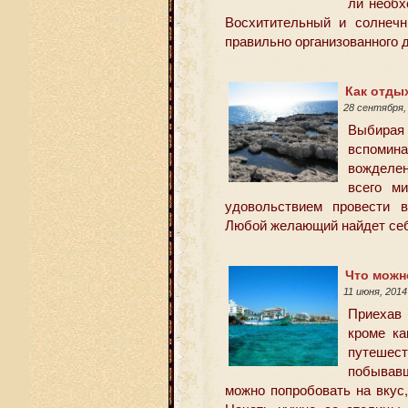
ли необх
Восхитительный и солнеч
правильно организованного 
Как отды
28 сентября,
Выбирая 
вспомина
вожделе
всего м
удовольствием провести в
Любой желающий найдет се
Что можн
11 июня, 201
Приехав
кроме ка
путешест
побывавш
можно попробовать на вкус,