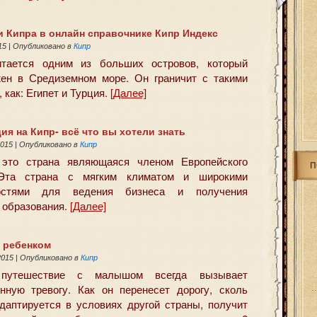
и Кипра в онлайн справочнике Кипр Индекс
015
|
Опубликовано в
Кипр
итается одним из больших островов, который
ен в Средиземном море. Он граничит с такими
 как: Египет и Турция.
[Далее]
я на Кипр- всё что вы хотели знать
2015
|
Опубликовано в
Кипр
это страна являющаяся членом Европейского
П
Эта страна с мягким климатом и широкими
остями для ведения бизнеса и получения
 образования.
[Далее]
с ребенком
2015
|
Опубликовано в
Кипр
путешествие с малышом всегда вызывает
нную тревогу. Как он перенесет дорогу, сколь
даптируется в условиях другой страны, получит