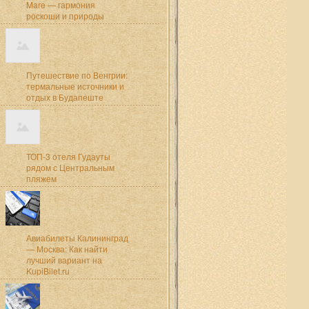
Mare — гармония
роскоши и природы
Путешествие по Венгрии:
термальные источники и
отдых в Будапеште
ТОП-3 отеля Гудауты
рядом с Центральным
пляжем
Авиабилеты Калининград
— Москва: Как найти
лучший вариант на
KupiBilet.ru