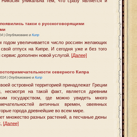
 Никосия уникальна тем, что сразу является и
 появились такси с русскоговорящими
ями
14
|
Опубликовано в
Кипр
 годом увеличивается число россиян желающих
 свой отпуск на Кипре. И сегодня уже и без того
 сервис дополнен новой услугой.
[Далее]
остопримечательности северного Кипра
2014
|
Опубликовано в
Кипр
своей островной территорией принадлежат Греции
и, несмотря на такой факт, является древним
ским государством, где можно увидеть много
имечательностей античных времен, овеянных
торые города древнейшие во всем мире.
тет множество разных растений, а песчаные дюны
к,
[Далее]