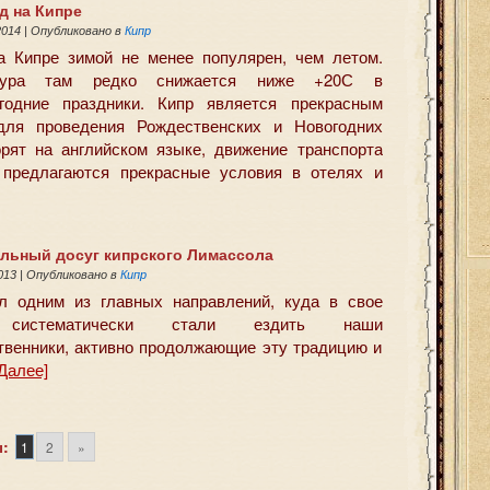
д на Кипре
2014
|
Опубликовано в
Кипр
 Кипре зимой не менее популярен, чем летом.
атура там редко снижается ниже +20С в
огодние праздники. Кипр является прекрасным
для проведения Рождественских и Новогодних
орят на английском языке, движение транспорта
 предлагаются прекрасные условия в отелях и
льный досуг кипрского Лимассола
2013
|
Опубликовано в
Кипр
л одним из главных направлений, куда в свое
систематически стали ездить наши
твенники, активно продолжающие эту традицию и
Далее]
:
1
2
»