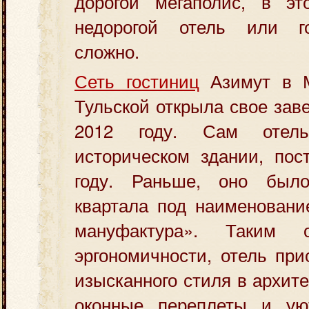
дорогой мегаполис, в эт
недорогой отель или го
сложно.
Сеть гостиниц
Азимут в М
Тульской открыла свое зав
2012 году. Сам отел
историческом здании, пос
году. Раньше, оно был
квартала под наименовани
мануфактура». Таким 
эргономичности, отель при
изысканного стиля в архит
оконные переплеты и ую