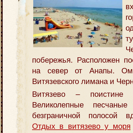
в
г
о
т
Ч
побережья. Расположен п
на север от Анапы. Ом
Витязевского лимана и Черн
Витязево – поистине 
Великолепные песчаные
безграничной полосой в
Отдых в витязево у моря