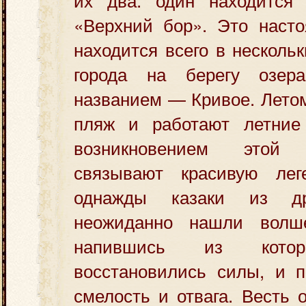
«Верхний бор». Это насто
находится всего в несколь
города на берегу озе
названием — Кривое. Летом
пляж и работают летние
возникновением этой
связывают красивую лег
однажды казаки из д
неожиданно нашли волше
напившись из кото
восстановились силы, и п
смелость и отвага. Весть 