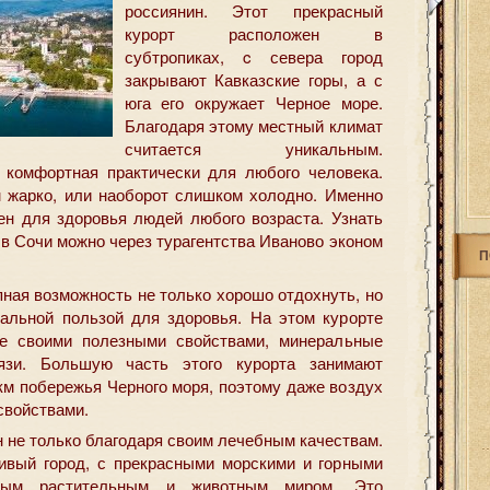
россиянин. Этот прекрасный
курорт расположен в
субтропиках, c севера город
закрывают Кавказские горы, а с
юга его окружает Черное море.
Благодаря этому местный климат
считается уникальным.
 комфортная практически для любого человека.
 жарко, или наоборот слишком холодно. Именно
ен для здоровья людей любого возраста. Узнать
 в Сочи можно через турагентства Иваново эконом
П
ная возможность не только хорошо отдохнуть, но
альной пользой для здоровья. На этом курорте
ые своими полезными свойствами, минеральные
язи. Большую часть этого курорта занимают
км побережья Черного моря, поэтому даже воздух
свойствами.
н не только благодаря своим лечебным качествам.
ивый город, с прекрасными морскими и горными
ьным растительным и животным миром. Это