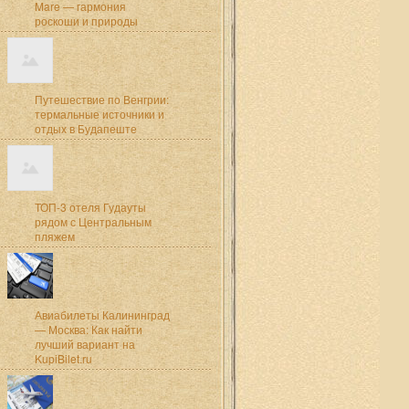
Mare — гармония
роскоши и природы
Путешествие по Венгрии:
термальные источники и
отдых в Будапеште
ТОП-3 отеля Гудауты
рядом с Центральным
пляжем
Авиабилеты Калининград
— Москва: Как найти
лучший вариант на
KupiBilet.ru