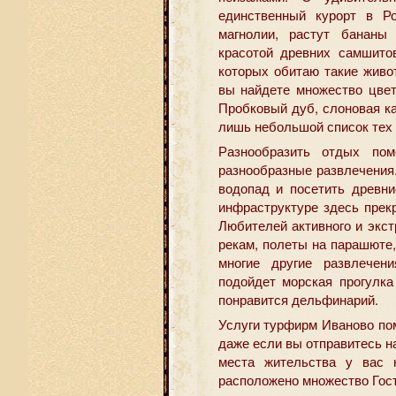
единственный курорт в Ро
магнолии, растут бананы 
красотой древних самшито
которых обитаю такие живо
вы найдете множество цвет
Пробковый дуб, слоновая к
лишь небольшой список тех 
Разнообразить отдых пом
разнообразные развлечения
водопад и посетить древни
инфраструктуре здесь прекр
Любителей активного и экс
рекам, полеты на парашюте,
многие другие развлечен
подойдет морская прогулк
понравится дельфинарий.
Услуги турфирм Иваново по
даже если вы отправитесь н
места жительства у вас 
расположено множество Гост