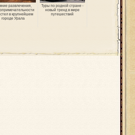
мние развлечения,
Туры по родной стране -
опримечательности
новый тренд в мире
остел в крупнейшем
путешествий
городе Урала