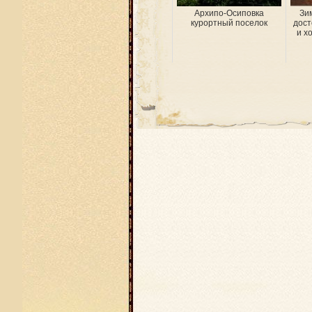
Архипо-Осиповка
Зи
курортный поселок
дост
и х