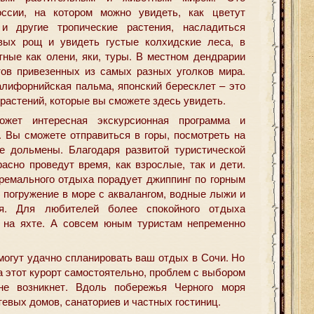
ссии, на котором можно увидеть, как цветут
и другие тропические растения, насладиться
вых рощ и увидеть густые колхидские леса, в
тные как олени, яки, туры. В местном дендрарии
ов привезенных из самых разных уголков мира.
алифорнийская пальма, японский бересклет – это
растений, которые вы сможете здесь увидеть.
ожет интересная экскурсионная программа и
. Вы сможете отправиться в горы, посмотреть на
е дольмены. Благодаря развитой туристической
асно проведут время, как взрослые, так и дети.
тремального отдыха порадует джиппинг по горным
 погружение в море с аквалангом, водные лыжи и
ия. Для любителей более спокойного отдыха
а на яхте. А совсем юным туристам непременно
могут удачно спланировать ваш отдых в Сочи. Но
а этот курорт самостоятельно, проблем с выбором
не возникнет. Вдоль побережья Черного моря
евых домов, санаториев и частных гостиниц.