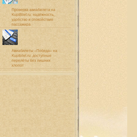
Проверка авиабилета на
KupiBilet.ru: надёжность,
удобство и спокойствие
пассажира
Авиабилеты «Победа» на
Kupibilet.ru: доступные
перелёты без лишних
хлопот