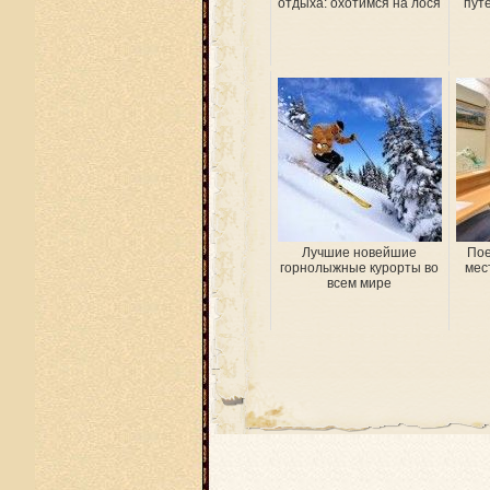
отдыха: охотимся на лося
пут
Лучшие новейшие
Пое
горнолыжные курорты во
мес
всем мире