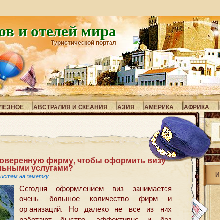
ов и отелей мира
Туристической портал
ЛЕЗНОЕ
АВСТРАЛИЯ И ОКЕАНИЯ
АЗИЯ
АМЕРИКА
АФРИКА
оверенную фирму, чтобы оформить визу
льными услугами?
И
истам на заметку
Сегодня оформлением виз занимается
очень большое количество фирм и
организаций. Но далеко не все из них
работают быстро, эффективно и без