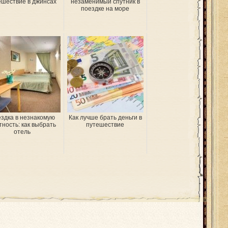
ешествие в джинсах
незаменимый спутник в
поездке на море
здка в незнакомую
Как лучше брать деньги в
тность: как выбрать
путешествие
отель