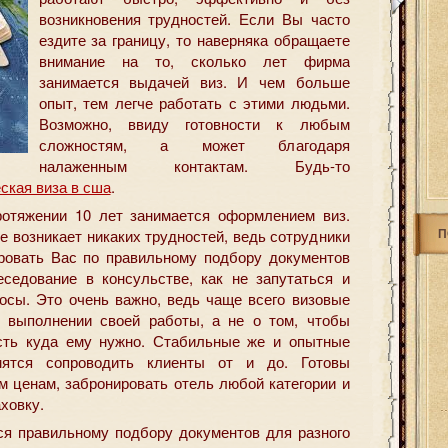
возникновения трудностей.
Если Вы часто
ездите за границу, то наверняка обращаете
внимание на то, сколько лет фирма
занимается выдачей виз. И чем больше
опыт, тем легче работать с этими людьми.
Возможно, ввиду готовности к любым
сложностям, а может благодаря
налаженным контактам. Будь-то
ская виза в сша
.
протяжении 10 лет занимается оформлением виз.
П
е возникает никаких трудностей, ведь сотрудники
ировать Вас по правильному подбору документов
еседование в консульстве, как не запутаться и
росы. Это очень важно, ведь чаще всего визовые
о выполнении своей работы, а не о том, чтобы
асть куда ему нужно. Стабильные же и опытные
емятся сопроводить клиенты от и до. Готовы
м ценам, забронировать отель любой категории и
ховку.
я правильному подбору документов для разного