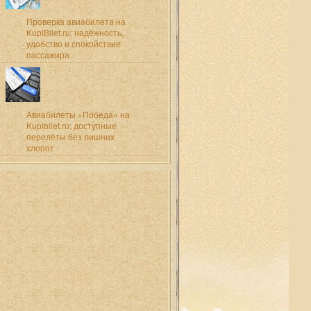
Проверка авиабилета на
KupiBilet.ru: надёжность,
удобство и спокойствие
пассажира
Авиабилеты «Победа» на
Kupibilet.ru: доступные
перелёты без лишних
хлопот