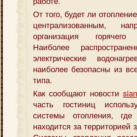
работе.
От того, будет ли отоплен
централизованным, на
организация горячего 
Наиболее распростране
электрические водонагре
наиболее безопасны из все
типа.
Как сообщают новости
sian
часть гостиниц использ
системы отопления, где
находится за территорией 
Системы отопления разд