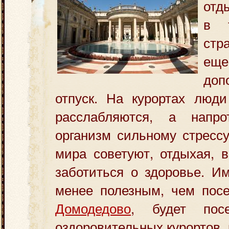
отд
в 
стр
е
доп
отпуск. На курортах люди
расслабляются, а напро
организм сильному стрессу
мира советуют
, отдыхая, 
заботиться о здоровье. И
менее полезным, чем пос
Домодедово
, будет посе
оздоровительных курортов,