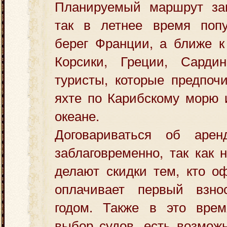
Планируемый маршрут зав
так в летнее время поп
берег Франции, а ближе к
Корсики, Греции, Сарди
туристы, которые предпоч
яхте по Карибскому морю 
океане.
Договариваться об аре
заблаговременно, так как
делают скидки тем, кто о
оплачивает первый взн
годом. Также в это вре
выбор судов, есть возмож